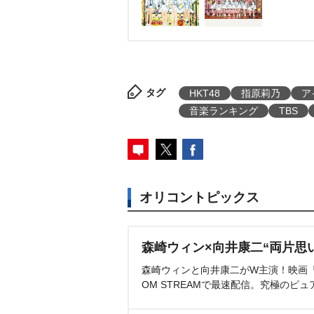
タグ
HKT48
指原莉乃
ア
音楽ランキング
TBS
オリコントピックス
森崎ウィン×向井康二“両片思
森崎ウィンと向井康二がW主演！映画『（L
OM STREAMで最速配信。究極のピュ