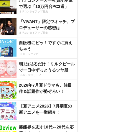
パソコンメーカー社員が本気
で選ぶ「10万円台PC3選」
オリコンタイアップ特集
『VIVANT』限定ウオッチ、プ
ロデューサーの感想は
オリコンタイアップ特集
自販機にピッ！ですぐに買え
ちゃう
（PR）ジハンピ
朝1分貼るだけ！ミルクピール
で一日中ずっとうるツヤ肌
（PR）サボリーノ
2026年7月夏ドラマも、注目
作＆話題作が勢ぞろい！
【夏アニメ2026】7月期夏の
新アニメを一挙紹介！
芸能界を志す10代～20代を応