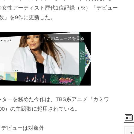
つ女性アーティスト歴代1位記録（※）「デビュー
数」を9作に更新した。
このニュースを見る
arrow_forward_ios
センターを務めた今作は、TBS系アニメ『カミワ
M
00）の主題歌に起用されている。
u
t
トデビューは対象外
e