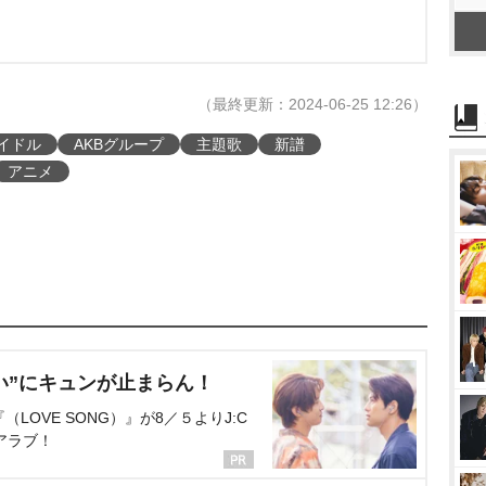
（最終更新：2024-06-25 12:26）
イドル
AKBグループ
主題歌
新譜
アニメ
い”にキュンが止まらん！
OVE SONG）』が8／５よりJ:C
アラブ！