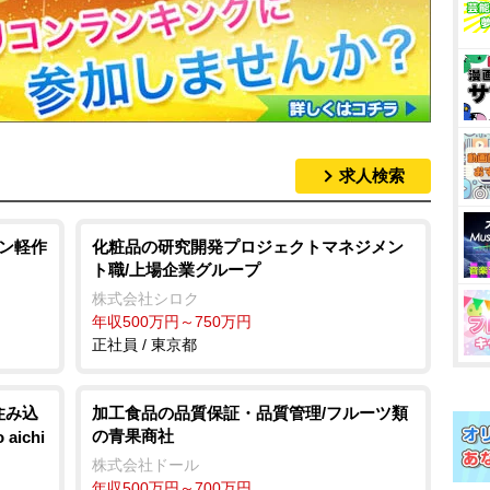
求人検索
タン軽作
化粧品の研究開発プロジェクトマネジメン
ト職/上場企業グループ
株式会社シロク
年収500万円～750万円
正社員 / 東京都
住み込
加工食品の品質保証・品質管理/フルーツ類
の青果商社
ichi
株式会社ドール
年収500万円～700万円