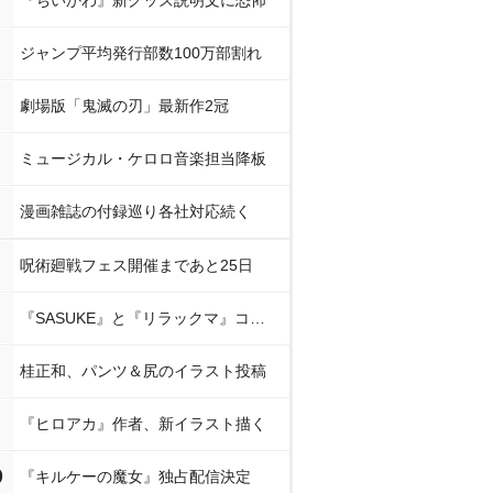
『ちいかわ』新グッズ説明文に恐怖
ジャンプ平均発行部数100万部割れ
劇場版「鬼滅の刃」最新作2冠
ミュージカル・ケロロ音楽担当降板
漫画雑誌の付録巡り各社対応続く
呪術廻戦フェス開催まであと25日
『SASUKE』と『リラックマ』コラボ
桂正和、パンツ＆尻のイラスト投稿
『ヒロアカ』作者、新イラスト描く
0
『キルケーの魔女』独占配信決定