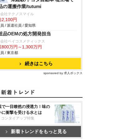
品の運搬作業/tutumi
式会社テクノスマイル
2,100円
員 / 派遣社員 / 愛知県
粧品OEMの処方開発担当
式会社ベイコスメティックス
800万円～1,300万円
員 / 東京都
続きはこちら
sponsored by 求人ボックス
葉で一目瞭然の浸透力！味の
いに衝撃を受ける水とは
リコンタイアップ特集
新着トレンドをもっと見る