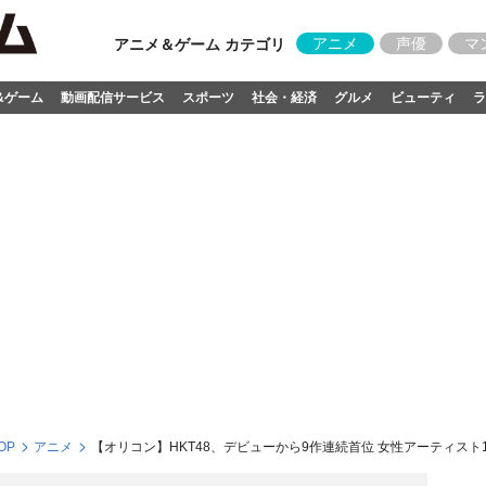
アニメ
声優
マ
アニメ＆ゲーム カテゴリ
&ゲーム
動画配信サービス
スポーツ
社会・経済
グルメ
ビューティ
ラ
OP
アニメ
【オリコン】HKT48、デビューから9作連続首位 女性アーティスト