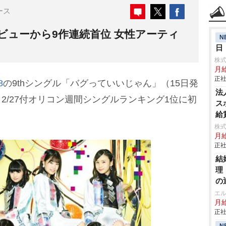
ース
デビューから9作連続首位 女性アーティ
N
日
株
月
正社
8
の9thシングル「バグっていいじゃん」（15日発
法
、2/27付オリコン週間シングルランキング1位に初
ス
給
株
月
正社
結
理
の
エ
月給
正社
N