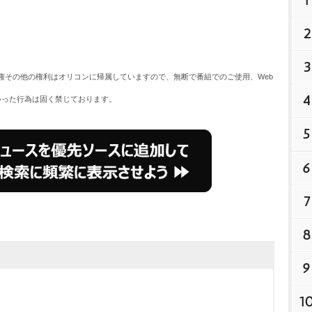
1
2
3
権その他の権利はオリコンに帰属していますので、無断で番組でのご使用、Web
4
いった行為は固く禁じております。
5
6
7
8
9
1