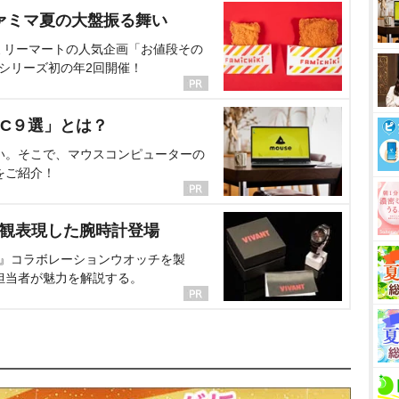
ァミマ夏の大盤振る舞い
ミリーマートの人気企画「お値段その
、シリーズ初の年2回開催！
C９選」とは？
い。そこで、マウスコンピューターの
をご紹介！
界観表現した腕時計登場
NT』コラボレーションウオッチを製
担当者が魅力を解説する。