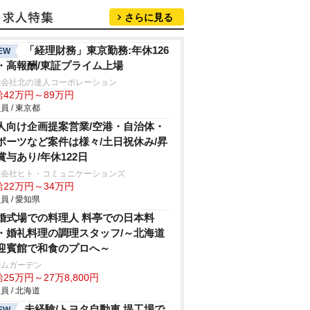
さらに見る
「経理財務」東京勤務:年休126
EW
・高報酬/東証プライム上場
式会社北の達人コーポレーション
給42万円～89万円
員 / 東京都
人向け企画提案営業/空港・自治体・
ポーツなど案件は様々/土日祝休み/昇
賞与あり/年休122日
式会社ヒト・コミュニケーションズ
給22万円～34万円
員 / 愛知県
婚式場での料理人 料亭での日本料
・婚礼料理の調理スタッフ/～北海道
迎賓館で和食のプロへ～
ルムガーデン
25万円～27万8,800円
員 / 北海道
未経験/トヨタ自動車 堤工場で
EW