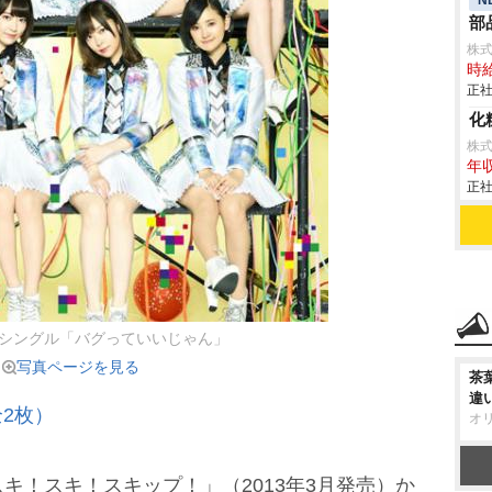
部
株
時給
正社
化
株
年収
正社
9thシングル「バグっていいじゃん」
写真ページを見る
茶
違
2枚）
オ
！スキ！スキップ！」（2013年3月発売）か