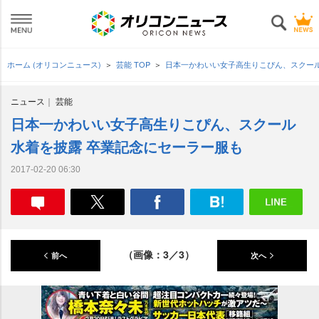
ホーム (オリコンニュース)
芸能 TOP
日本一かわいい女子高生りこぴん、スクー
ニュース
芸能
日本一かわいい女子高生りこぴん、スクール
水着を披露 卒業記念にセーラー服も
2017-02-20 06:30
（画像：3／3）
前へ
次へ