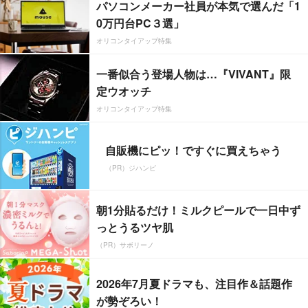
パソコンメーカー社員が本気で選んだ「1
0万円台PC３選」
オリコンタイアップ特集
一番似合う登場人物は…『VIVANT』限
定ウオッチ
オリコンタイアップ特集
自販機にピッ！ですぐに買えちゃう
（PR）ジハンピ
朝1分貼るだけ！ミルクピールで一日中ず
っとうるツヤ肌
（PR）サボリーノ
2026年7月夏ドラマも、注目作＆話題作
が勢ぞろい！