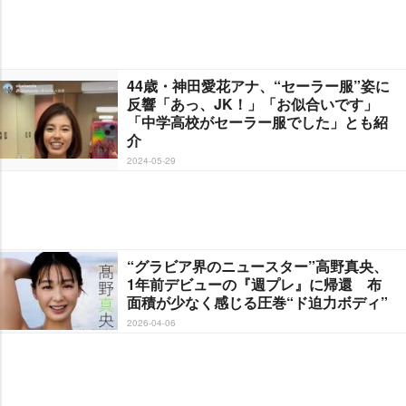
44歳・神田愛花アナ、“セーラー服”姿に
反響「あっ、JK！」「お似合いです」
「中学高校がセーラー服でした」とも紹
介
2024-05-29
“グラビア界のニュースター”高野真央、
1年前デビューの『週プレ』に帰還 布
面積が少なく感じる圧巻“ド迫力ボディ”
2026-04-06