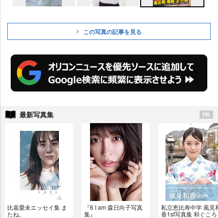
この写真の記事を見る
最新写真集
比嘉愛未エッセイ集 ま
『6 I am 森日向子写真
私立恵比寿中学 風見
たね。
集』
香1st写真集 和ぐころ