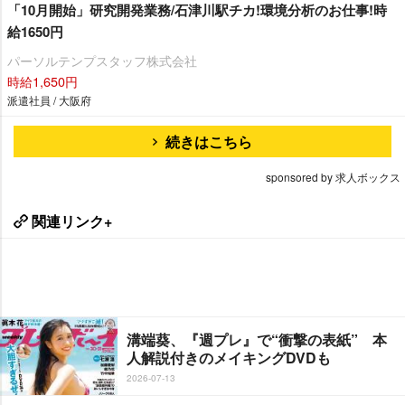
「10月開始」研究開発業務/石津川駅チカ!環境分析のお仕事!時
給1650円
パーソルテンプスタッフ株式会社
時給1,650円
派遣社員 / 大阪府
続きはこちら
sponsored by 求人ボックス
関連リンク+
溝端葵、『週プレ』で“衝撃の表紙” 本
人解説付きのメイキングDVDも
2026-07-13