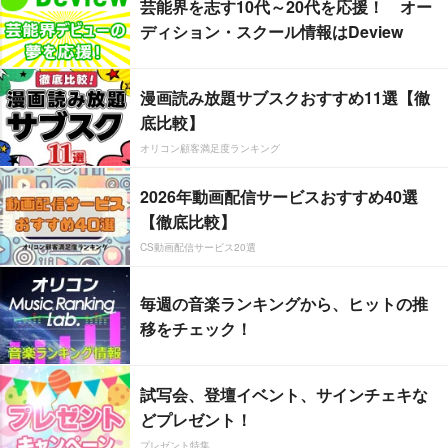
芸能界を志す10代～20代を応援！ オー
ディション・スクール情報はDeview
漫画読み放題サブスクおすすめ11選【徹
底比較】
オリコン顧客満足度ランキング
2026年動画配信サービスおすすめ40選
【徹底比較】
CS動画配信サービス20選
毎週の音楽ランキングから、ヒットの推
移をチェック！
試写会、登壇イベント、サインチェキな
どプレゼント！
プレゼント特集