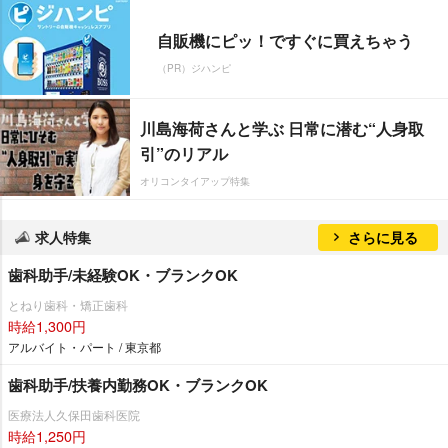
自販機にピッ！ですぐに買えちゃう
（PR）ジハンピ
川島海荷さんと学ぶ 日常に潜む“人身取
引”のリアル
オリコンタイアップ特集
求人特集
さらに見る
歯科助手/未経験OK・ブランクOK
とねり歯科・矯正歯科
時給1,300円
アルバイト・パート / 東京都
歯科助手/扶養内勤務OK・ブランクOK
医療法人久保田歯科医院
時給1,250円