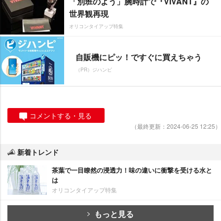
「別班のよう」腕時計で『VIVANT』の
世界観再現
オリコンタイアップ特集
自販機にピッ！ですぐに買えちゃう
（PR）ジハンピ
コメントする・見る
（最終更新：2024-06-25 12:25）
新着トレンド
茶葉で一目瞭然の浸透力！味の違いに衝撃を受ける水と
は
オリコンタイアップ特集
もっと見る