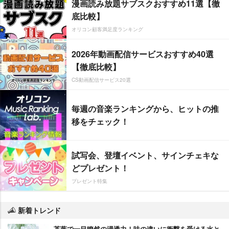
漫画読み放題サブスクおすすめ11選【徹
底比較】
オリコン顧客満足度ランキング
2026年動画配信サービスおすすめ40選
【徹底比較】
CS動画配信サービス20選
毎週の音楽ランキングから、ヒットの推
移をチェック！
試写会、登壇イベント、サインチェキな
どプレゼント！
プレゼント特集
新着トレンド
茶葉で一目瞭然の浸透力！味の違いに衝撃を受ける水と