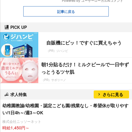
記事に戻る
PICK UP
自販機にピッ！ですぐに買えちゃう
（PR）ジハンピ
朝1分貼るだけ！ミルクピールで一日中ず
っとうるツヤ肌
（PR）サボリーノ
求人特集
さらに見る
幼稚園教諭/幼稚園・認定こども園/残業なし・希望休が取りやす
い/1日4h～/週3～OK
株式会社ニッソーネット
時給1,450円～