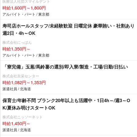
医療法人社団スマイルデント
時給1,600円～1,800円
アルバイト・パート / 東京都
寿司店ホールスタッフ/未経験歓迎 日曜定休 豪華賄い・社割あり
週2日・4h～OK
株式会社にっぱん
時給1,350円～
アルバイト・パート / 東京都
「寮完備」玉葱/馬鈴薯の選別/即入寮/製造・工場/日勤/日払い
株式会社京栄センター
時給1,082円～1,353円
派遣社員 / 北海道
保育士/年齢不問 ブランク20年以上も活躍中・1日4h～/週3～O
K/夏休み明けスタートOK
株式会社ニッソーネット
時給1,450円～
派遣社員 / 北海道