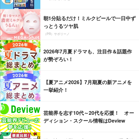
朝1分貼るだけ！ミルクピールで一日中ず
っとうるツヤ肌
（PR）サボリーノ
2026年7月夏ドラマも、注目作＆話題作
が勢ぞろい！
【夏アニメ2026】7月期夏の新アニメを
一挙紹介！
芸能界を志す10代～20代を応援！ オー
ディション・スクール情報はDeview