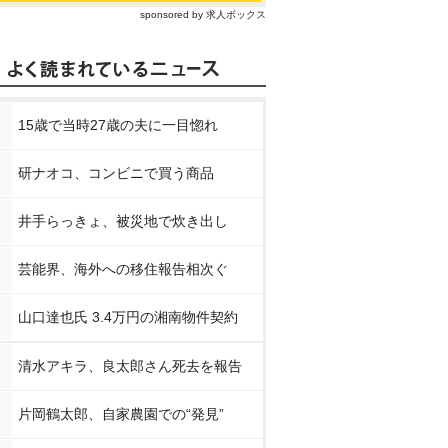
sponsored by 求人ボックス
15歳で当時27歳の夫に一目惚れ
研ナオコ、コンビニで買う商品
井手らっきょ、被災地で炊き出し
芸能界、海外への移住報告相次ぐ
山口達也氏 3.4万円の湘南物件契約
清水アキラ、良太郎さん死去を報告
片岡鶴太郎、自家農園での“発見”