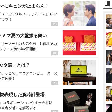
い”にキュンが止まらん！
OVE SONG）』が8／５よりJ:C
アラブ！
ァミマ夏の大盤振る舞い
ミリーマートの人気企画「お値段その
、シリーズ初の年2回開催！
C９選」とは？
い。そこで、マウスコンピューターの
をご紹介！
界観表現した腕時計登場
NT』コラボレーションウオッチを製
担当者が魅力を解説する。