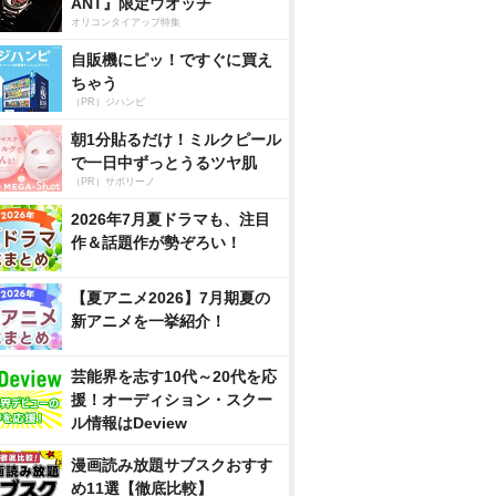
ANT』限定ウオッチ
オリコンタイアップ特集
自販機にピッ！ですぐに買え
ちゃう
（PR）ジハンピ
朝1分貼るだけ！ミルクピール
で一日中ずっとうるツヤ肌
（PR）サボリーノ
2026年7月夏ドラマも、注目
作＆話題作が勢ぞろい！
【夏アニメ2026】7月期夏の
新アニメを一挙紹介！
芸能界を志す10代～20代を応
援！オーディション・スクー
ル情報はDeview
漫画読み放題サブスクおすす
め11選【徹底比較】