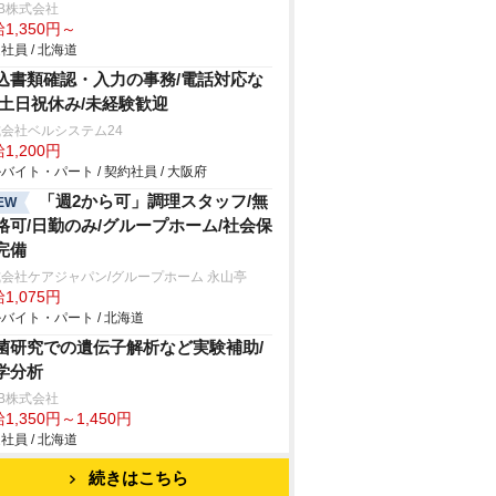
B株式会社
1,350円～
社員 / 北海道
込書類確認・入力の事務/電話対応な
/土日祝休み/未経験歓迎
会社ベルシステム24
1,200円
バイト・パート / 契約社員 / 大阪府
「週2から可」調理スタッフ/無
EW
格可/日勤のみ/グループホーム/社会保
完備
会社ケアジャパン/グループホーム 永山亭
1,075円
バイト・パート / 北海道
菌研究での遺伝子解析など実験補助/
学分析
B株式会社
1,350円～1,450円
社員 / 北海道
続きはこちら