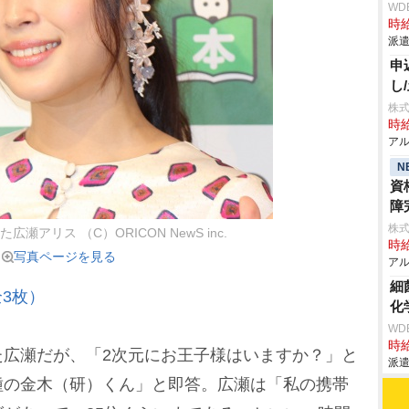
WD
時給
派遣
申
し
株式
時給
アル
N
資
障
株式
瀬アリス （C）ORICON NewS inc.
時給
写真ページを見る
アル
細
3枚）
化
WD
時給
広瀬だが、「2次元にお王子様はいますか？」と
派遣
種の金木（研）くん」と即答。広瀬は「私の携帯