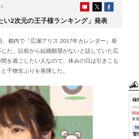
ス
たい2次元の王子様ランキング」発表
9日、都内で『広瀬アリス 2017年カレンダー』発
応じた。以前から結婚願望がないと話していた広
時間を過ごしたい人なので、休みの日は引きこも
」と干物女ぶりを発揮した。
味
WD
時給
派遣
N
管