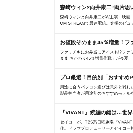
森崎ウィン×向井康二“両片思
森崎ウィンと向井康二がW主演！映画『（L
OM STREAMで最速配信。究極のピュ
お値段そのまま45％増量！フ
ファミチキにお弁当にアイスも!?ファ
まま おかわり45％増量作戦」が今夏
プロ厳選！目的別「おすすめP
用途に合うパソコン選びは意外と難し
製品担当者が用途別のおすすめモデル
『VIVANT』続編の鍵は…世
セイコーが、TBS系日曜劇場『VIVA
作。ドラマプロデューサーとセイコー