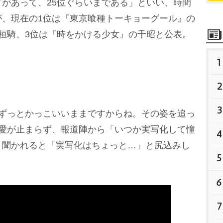
があって、25位ぐらいまである」といい、時間
が、現在の1位は『東京喰種トーキョーグール』の
桓騎、3位は『時をかける少女』の千昭と公表。
1
2
3
ずっとかっこいいままですからね。その姿を追っ
元愛が止まらず、報道陣から「いつか実写化して憧
4
と聞かれると「実写化はちょっと…」と尻込みし
5
6
7