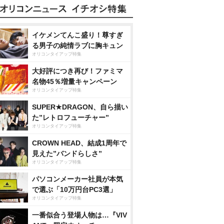
イケメンてんこ盛り！尊すぎ
る男子の純情ラブに胸キュン
オリコンタイアップ特集
大好評につき再び！ファミマ
名物45％増量キャンペーン
オリコンタイアップ特集
SUPER★DRAGON、自ら描い
た”レトロフューチャー”
オリコンタイアップ特集
CROWN HEAD、結成1周年で
見えた”バンドらしさ”
オリコンタイアップ特集
パソコンメーカー社員が本気
で選ぶ「10万円台PC3選」
オリコンタイアップ特集
一番似合う登場人物は…『VIV