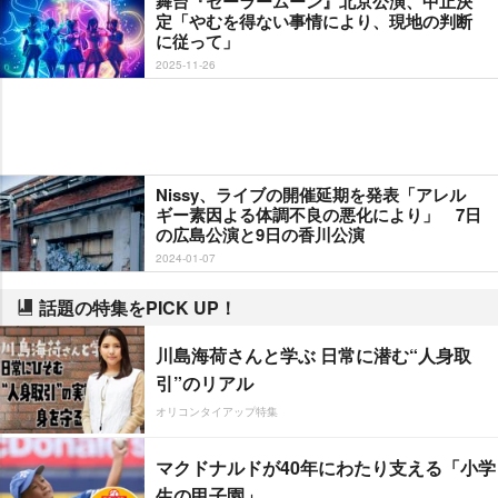
舞台『セーラームーン』北京公演、中止決
定「やむを得ない事情により、現地の判断
に従って」
2025-11-26
Nissy、ライブの開催延期を発表「アレル
ギー素因よる体調不良の悪化により」 7日
の広島公演と9日の香川公演
2024-01-07
話題の特集をPICK UP！
川島海荷さんと学ぶ 日常に潜む“人身取
引”のリアル
オリコンタイアップ特集
マクドナルドが40年にわたり支える「小学
生の甲子園」