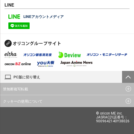
LINE
LINEアカウントメディア
PC版に切り替え
禁無断複写転載
クッキーの使用について
© oricon ME inc.
JASRAC許諾番号：
9009642140Y38026