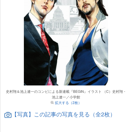
史村翔＆池上遼一のコンビによる新連載『BEGIN』イラスト （C）史村翔・
池上遼一／小学館
拡大する（2枚）
【写真】この記事の写真を見る（全2枚）