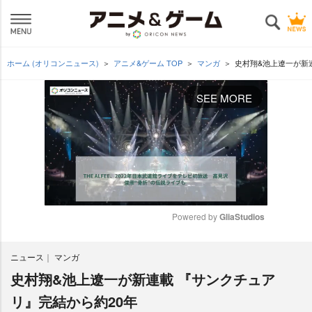
ホーム (オリコンニュース)
アニメ&ゲーム TOP
マンガ
史村翔&池上遼一が新
SEE MORE
Powered by 
GliaStudios
M
ニュース
マンガ
u
t
史村翔&池上遼一が新連載 『サンクチュア
e
リ』完結から約20年