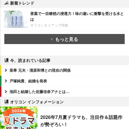
新着トレンド
茶葉で一目瞭然の浸透力！味の違いに衝撃を受ける水と
は
オリコンタイアップ特集
もっと見る
今、読まれている記事
亜希 元夫・清原和博との現在の関係
戸塚純貴、結婚を発表
池田と結婚した佐藤佳奈アナとは…
オリコン インフォメーション
2026年7月夏ドラマも、注目作＆話題作
が勢ぞろい！