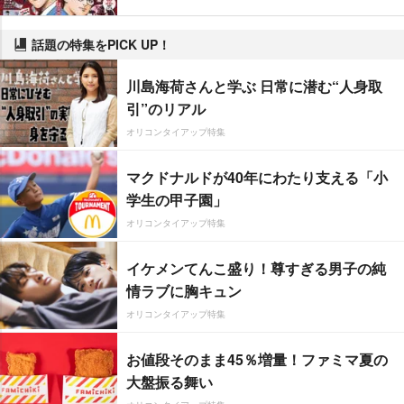
話題の特集をPICK UP！
川島海荷さんと学ぶ 日常に潜む“人身取
引”のリアル
オリコンタイアップ特集
マクドナルドが40年にわたり支える「小
学生の甲子園」
オリコンタイアップ特集
イケメンてんこ盛り！尊すぎる男子の純
情ラブに胸キュン
オリコンタイアップ特集
お値段そのまま45％増量！ファミマ夏の
大盤振る舞い