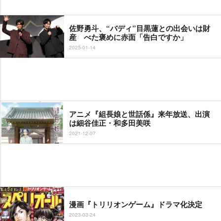
佐野勇斗、“バディ”目黒蓮との出会いは財
産 べた褒めに赤面「告白ですか」
2025-01-14
アニメ『組長娘と世話係』来年放送、出演
は細谷佳正・和多田美咲
2021-12-07
漫画『トリリオンゲーム』ドラマ化決定
2023-03-24