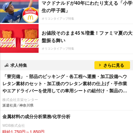
マクドナルドが40年にわたり支える「小学
生の甲子園」
オリコンタイアップ特集
お値段そのまま45％増量！ファミマ夏の大
盤振る舞い
オリコンタイアップ特集
求人特集
さらに見る
「寮完備」・部品のピッキング・各工程へ運搬・加工設備へウ
レタン素材のセット・加工後のウレタン素材の仕上げ・手作業
エアドライバーを使用しての車用シートの組付け・製品の検
査作業/即入寮/製造・工場
株式会社京栄センター
派遣社員 / 神奈川県
金属材料の成分分析業務/化学分析
WDB株式会社
時給1,750円～1,850円