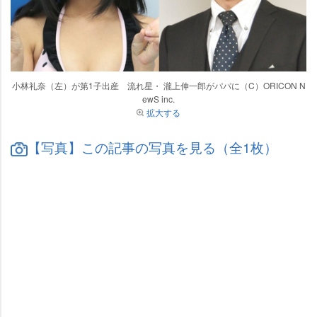
小林礼奈（左）が第1子出産 流れ星・ 瀧上伸一郎がパパに（C）ORICON N
ewS inc.
拡大する
【写真】この記事の写真を見る（全1枚）