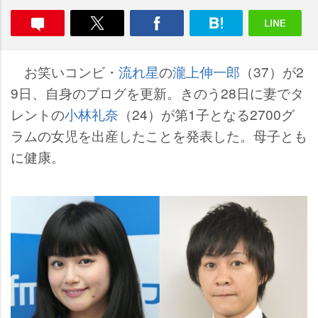
お笑いコンビ・
流れ星
の
瀧上伸一郎
（37）が2
9日、自身のブログを更新。きのう28日に妻でタ
レントの
小林礼奈
（24）が第1子となる2700グ
ラムの女児を出産したことを発表した。母子とも
に健康。