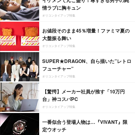
イケメンてんこ盛り！尊すぎる男子の純
情ラブに胸キュン
オリコンタイアップ特集
お値段そのまま45％増量！ファミマ夏の
大盤振る舞い
オリコンタイアップ特集
SUPER★DRAGON、自ら描いた”レトロ
フューチャー”
オリコンタイアップ特集
【驚愕】メーカー社員が推す「10万円
台」神コスパPC
オリコンタイアップ特集
一番似合う登場人物は…『VIVANT』限
定ウオッチ