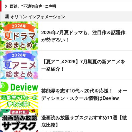
西鉄、“不適切音声”に声明
オリコン インフォメーション
2026年7月夏ドラマも、注目作＆話題作
が勢ぞろい！
【夏アニメ2026】7月期夏の新アニメを
一挙紹介！
芸能界を志す10代～20代を応援！ オー
ディション・スクール情報はDeview
漫画読み放題サブスクおすすめ11選【徹
底比較】