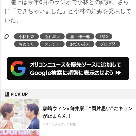
瀧上は今年6月のラジオで小林との結婚、さら
に「できちゃいました」と小林の妊娠を発表して
いた。
小林礼奈
流れ星☆
瀧上伸一郎
結婚
おめでた
タレント
お笑い芸人
ブログ発
PICK UP
森崎ウィン×向井康二“両片思い”にキュン
が止まらん！
オリコンタイアップ特集