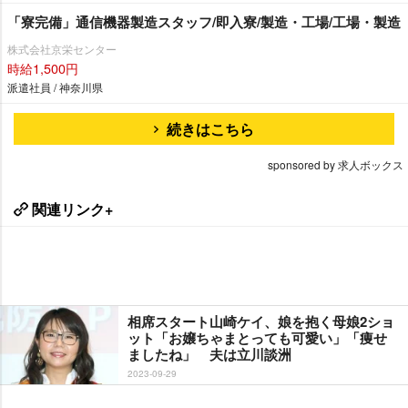
「寮完備」通信機器製造スタッフ/即入寮/製造・工場/工場・製造
株式会社京栄センター
時給1,500円
派遣社員 / 神奈川県
続きはこちら
sponsored by 求人ボックス
関連リンク+
相席スタート山崎ケイ、娘を抱く母娘2ショ
ット「お嬢ちゃまとっても可愛い」「痩せ
ましたね」 夫は立川談洲
2023-09-29