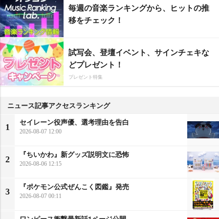
毎週の音楽ランキングから、ヒットの推
移をチェック！
試写会、登壇イベント、サインチェキな
どプレゼント！
プレゼント特集
ニュース記事アクセスランキング
セイレーン役声優、選考理由を告白
1
2026-08-07 12:00
『ちいかわ』新グッズ説明文に恐怖
2
2026-08-06 12:15
『ポケモン公式ぜんこく図鑑』発売
3
2026-08-07 00:11
ワンピース衝撃最新話1ページ公開