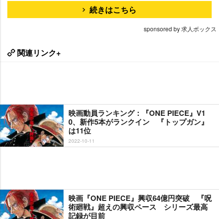
続きはこちら
sponsored by 求人ボックス
関連リンク+
映画動員ランキング：『ONE PIECE』V1
0、新作5本がランクイン 『トップガン』
は11位
2022-10-11
映画『ONE PIECE』興収64億円突破 『呪
術廻戦』超えの興収ペース シリーズ最高
記録が目前