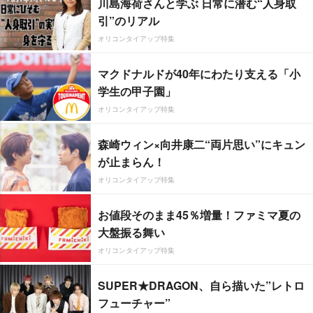
川島海荷さんと学ぶ 日常に潜む“人身取
引”のリアル
オリコンタイアップ特集
マクドナルドが40年にわたり支える「小
学生の甲子園」
オリコンタイアップ特集
森崎ウィン×向井康二“両片思い”にキュン
が止まらん！
オリコンタイアップ特集
お値段そのまま45％増量！ファミマ夏の
大盤振る舞い
オリコンタイアップ特集
SUPER★DRAGON、自ら描いた”レトロ
フューチャー”