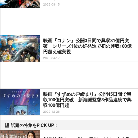
2022-08-15
映画『コナン』公開3日間で興収31億円突
破 シリーズ1位の好発進で初の興収100億
円超え確実視
2023-04-17
映画『すずめの戸締まり』公開45日間で興
収100億円突破 新海誠監督3作品連続で興
収100億円超
2022-12-26
話題の特集をPICK UP！