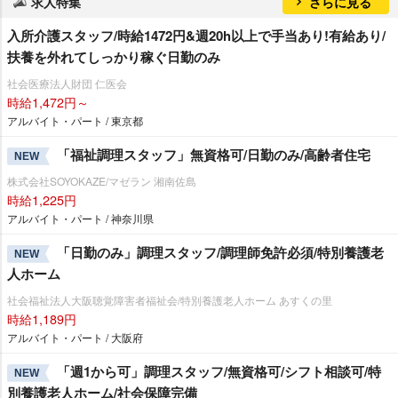
求人特集
さらに見る
入所介護スタッフ/時給1472円&週20h以上で手当あり!有給あり/
扶養を外れてしっかり稼ぐ日勤のみ
社会医療法人財団 仁医会
時給1,472円～
アルバイト・パート / 東京都
「福祉調理スタッフ」無資格可/日勤のみ/高齢者住宅
NEW
株式会社SOYOKAZE/マゼラン 湘南佐島
時給1,225円
アルバイト・パート / 神奈川県
「日勤のみ」調理スタッフ/調理師免許必須/特別養護老
NEW
人ホーム
社会福祉法人大阪聴覚障害者福祉会/特別養護老人ホーム あすくの里
時給1,189円
アルバイト・パート / 大阪府
「週1から可」調理スタッフ/無資格可/シフト相談可/特
NEW
別養護老人ホーム/社会保障完備