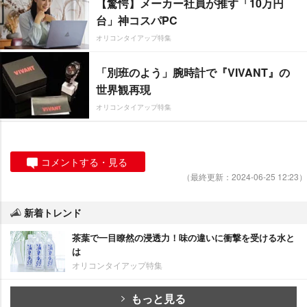
【驚愕】メーカー社員が推す「10万円
台」神コスパPC
オリコンタイアップ特集
「別班のよう」腕時計で『VIVANT』の
世界観再現
オリコンタイアップ特集
コメントする・見る
（最終更新：2024-06-25 12:23）
新着トレンド
茶葉で一目瞭然の浸透力！味の違いに衝撃を受ける水と
は
オリコンタイアップ特集
もっと見る