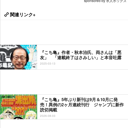
sponsored by 求人ボックス
関連リンク+
『こち亀』作者・秋本治氏、両さんは「悪
友」 「連載終了はさみしい」と本音吐露
2025-03-13
『こち亀』5年ぶり新刊は9月＆10月に発
売！異例の2ヶ月連続刊行 ジャンプに新作
読切掲載
2026-08-03