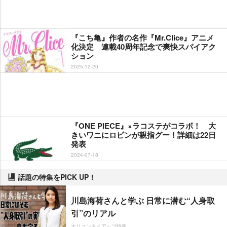
『こち亀』作者の名作『Mr.Clice』アニメ
化決定 連載40周年記念で爽快スパイアク
ション
2025-12-20
『ONE PIECE』×ラコステがコラボ！ 大
きいワニにロビンが親指グー！詳細は22日
発表
2024-07-18
話題の特集をPICK UP！
川島海荷さんと学ぶ 日常に潜む“人身取
引”のリアル
オリコンタイアップ特集