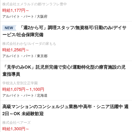
株式会社エメラルドの郷/サンラフレ豊中
時給1,177円～
アルバイト・パート / 大阪府
「週2から可」調理スタッフ/無資格可/日勤のみ/デイサ
NEW
ービス/社会保障完備
株式会社わかな/ルイーダの家もも
時給1,256円～
アルバイト・パート / 東京都
「見学のみOK」託児所完備で安心!運動特化型の療育施設の児
童指導員
学校法人登別立正学園
時給1,075円～1,100円
アルバイト・パート / 北海道
高級マンションのコンシェルジュ業務/中高年・シニア活躍中 週
2日～OK 未経験歓迎
株式会社ベアーズ
時給1,300円～