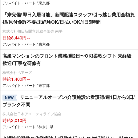
アルバイト・パート / 東京都
「寮完備!即日入居可能」新聞配達スタッフ/引っ越し費用全額負
担/原付免許不要/未経験OK/日払いOK/1日5時間
株式会社朝日新聞立川総合販売 南平
日給8,440円～
アルバイト・パート / 東京都
⾼級マンションのフロント業務/週2⽇〜OK!柔軟シフト 未経験
歓迎!丁寧な研修有
株式会社ベアーズ
時給1,400円～
アルバイト・パート / 東京都
リニューアルオープン/介護施設の看護師/週1日から3日/
NEW
ブランク不問
株式会社日本アメニティライフ協会
時給2,010円
アルバイト・パート / 神奈川県