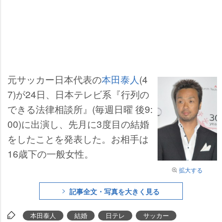
元サッカー日本代表の
本田泰人
(4
7)が24日、日本テレビ系『行列の
できる法律相談所』(毎週日曜 後9:
00)に出演し、先月に3度目の結婚
をしたことを発表した。お相手は
16歳下の一般女性。
拡大する
記事全文・写真を大きく見る
本田泰人
結婚
日テレ
サッカー