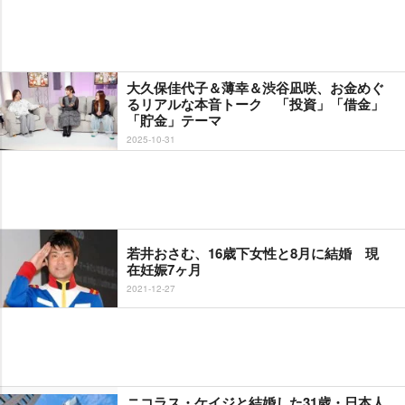
大久保佳代子＆薄幸＆渋谷凪咲、お金めぐ
るリアルな本音トーク 「投資」「借金」
「貯金」テーマ
2025-10-31
若井おさむ、16歳下女性と8月に結婚 現
在妊娠7ヶ月
2021-12-27
ニコラス・ケイジと結婚した31歳・日本人