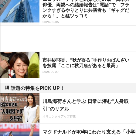
俳優、両親への結婚報告は“電話”で フラ
ンクすぎるやりとりに共演者も「ギャグだ
から！」と猛ツッコミ
2026-02-05
市井紗耶香、“秋が香る”手作りおばんざい
を披露「ここに秋刀魚があると最高」
2025-09-27
話題の特集をPICK UP！
川島海荷さんと学ぶ 日常に潜む“人身取
引”のリアル
オリコンタイアップ特集
マクドナルドが40年にわたり支える「小学