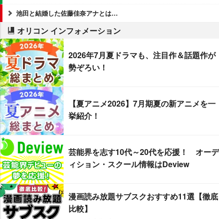
池田と結婚した佐藤佳奈アナとは…
オリコン インフォメーション
2026年7月夏ドラマも、注目作＆話題作が
勢ぞろい！
【夏アニメ2026】7月期夏の新アニメを一
挙紹介！
芸能界を志す10代～20代を応援！ オーデ
ィション・スクール情報はDeview
漫画読み放題サブスクおすすめ11選【徹底
比較】