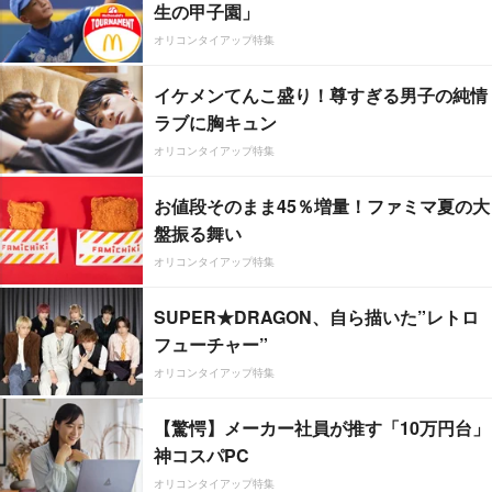
生の甲子園」
オリコンタイアップ特集
イケメンてんこ盛り！尊すぎる男子の純情
ラブに胸キュン
オリコンタイアップ特集
お値段そのまま45％増量！ファミマ夏の大
盤振る舞い
オリコンタイアップ特集
SUPER★DRAGON、自ら描いた”レトロ
フューチャー”
オリコンタイアップ特集
【驚愕】メーカー社員が推す「10万円台」
神コスパPC
オリコンタイアップ特集