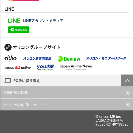
LINE
LINEアカウントメディア
PC版に切り替え
禁無断複写転載
クッキーの使用について
© oricon ME inc.
JASRAC許諾番号：
9009642140Y38026