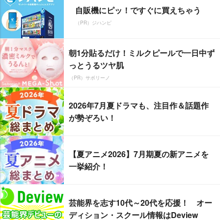
自販機にピッ！ですぐに買えちゃう
（PR）ジハンピ
朝1分貼るだけ！ミルクピールで一日中ず
っとうるツヤ肌
（PR）サボリーノ
2026年7月夏ドラマも、注目作＆話題作
が勢ぞろい！
【夏アニメ2026】7月期夏の新アニメを
一挙紹介！
芸能界を志す10代～20代を応援！ オー
ディション・スクール情報はDeview