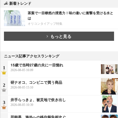
新着トレンド
茶葉で一目瞭然の浸透力！味の違いに衝撃を受ける水と
は
オリコンタイアップ特集
もっと見る
ニュース記事アクセスランキング
15歳で当時27歳の夫に一目惚れ
1
2026-08-05 16:09
研ナオコ、コンビニで買う商品
2
2026-08-05 15:10
井手らっきょ、被災地で炊き出し
3
2026-08-05 10:39
芸能界、海外への移住報告相次ぐ