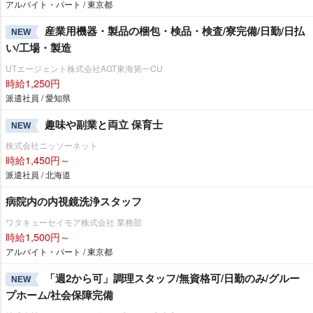
アルバイト・パート / 東京都
産業用機器・製品の梱包・検品・検査/寮完備/日勤/日払
NEW
い/工場・製造
UTエージェント株式会社AGT東海第一CU
時給1,250円
派遣社員 / 愛知県
趣味や副業と両立 保育士
NEW
株式会社ニッソーネット
時給1,450円～
派遣社員 / 北海道
病院内の内視鏡洗浄スタッフ
ワタキューセイモア株式会社 業務部
時給1,500円～
アルバイト・パート / 東京都
「週2から可」調理スタッフ/無資格可/日勤のみ/グルー
NEW
プホーム/社会保障完備