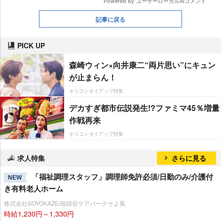
記事に戻る
PICK UP
森崎ウィン×向井康二“両片思い”にキュン
が止まらん！
オリコンタイアップ特集
デカすぎ都市伝説発生!?ファミマ45％増量
作戦再来
オリコンタイアップ特集
求人特集
さらに見る
「福祉調理スタッフ」調理師免許必須/日勤のみ/介護付
NEW
き有料老人ホーム
株式会社SOYOKAZE/祖師谷ケアパークそよ風
時給1,230円～1,330円