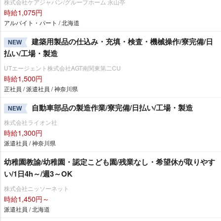
株式会社ケアジャパン/グループホーム 永山亭
時給1,075円
アルバイト・パート / 北海道
建築用製品の仕込み・充填・検査・機械操作/寮完備/日
NEW
払い/工場・製造
UTエージェント株式会社AGT南関東第二CU
時給1,500円
正社員 / 派遣社員 / 神奈川県
自動車部品の製造作業/寮完備/日払い/工場・製造
NEW
株式会社ライオン社
時給1,300円
派遣社員 / 神奈川県
幼稚園教諭/幼稚園・認定こども園/残業なし・希望休が取りやす
い/1日4h～/週3～OK
株式会社ニッソーネット
時給1,450円～
派遣社員 / 北海道