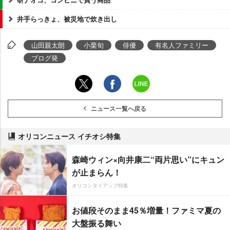
井手らっきょ、被災地で炊き出し
山田親太朗
小栗旬
俳優
有名人ファミリー
ブログ発
ニュース一覧へ戻る
オリコンニュース イチオシ特集
森崎ウィン×向井康二“両片思い”にキュン
が止まらん！
オリコンタイアップ特集
お値段そのまま45％増量！ファミマ夏の
大盤振る舞い