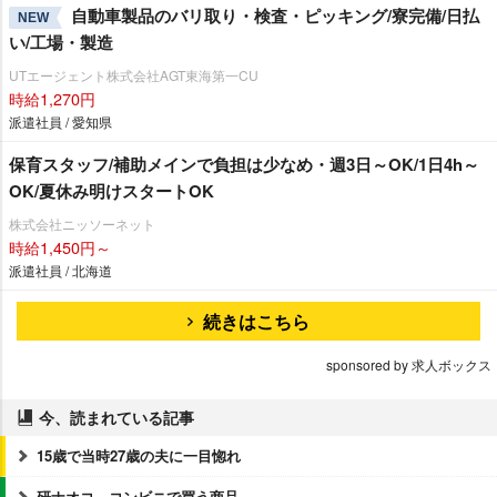
自動車製品のバリ取り・検査・ピッキング/寮完備/日払
NEW
い/工場・製造
UTエージェント株式会社AGT東海第一CU
時給1,270円
派遣社員 / 愛知県
保育スタッフ/補助メインで負担は少なめ・週3日～OK/1日4h～
OK/夏休み明けスタートOK
株式会社ニッソーネット
時給1,450円～
派遣社員 / 北海道
続きはこちら
sponsored by 求人ボックス
今、読まれている記事
15歳で当時27歳の夫に一目惚れ
研ナオコ、コンビニで買う商品