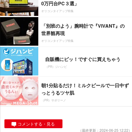
0万円台PC３選」
オリコンタイアップ特集
「別班のよう」腕時計で『VIVANT』の
世界観再現
オリコンタイアップ特集
自販機にピッ！ですぐに買えちゃう
（PR）ジハンピ
朝1分貼るだけ！ミルクピールで一日中ず
っとうるツヤ肌
（PR）サボリーノ
コメントする・見る
（最終更新：2024-06-25 12:22）