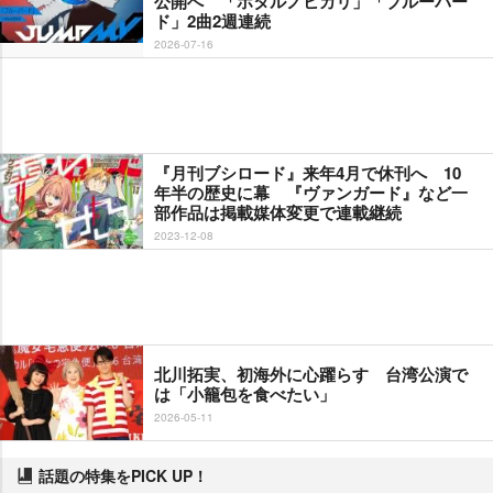
公開へ 「ホタルノヒカリ」「ブルーバー
ド」2曲2週連続
2026-07-16
『月刊ブシロード』来年4月で休刊へ 10
年半の歴史に幕 『ヴァンガード』など一
部作品は掲載媒体変更で連載継続
2023-12-08
北川拓実、初海外に心躍らす 台湾公演で
は「小籠包を食べたい」
2026-05-11
話題の特集をPICK UP！