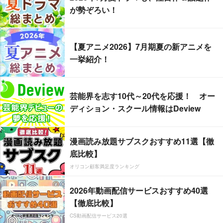
が勢ぞろい！
【夏アニメ2026】7月期夏の新アニメを
一挙紹介！
芸能界を志す10代～20代を応援！ オー
ディション・スクール情報はDeview
漫画読み放題サブスクおすすめ11選【徹
底比較】
オリコン顧客満足度ランキング
2026年動画配信サービスおすすめ40選
【徹底比較】
CS動画配信サービス20選