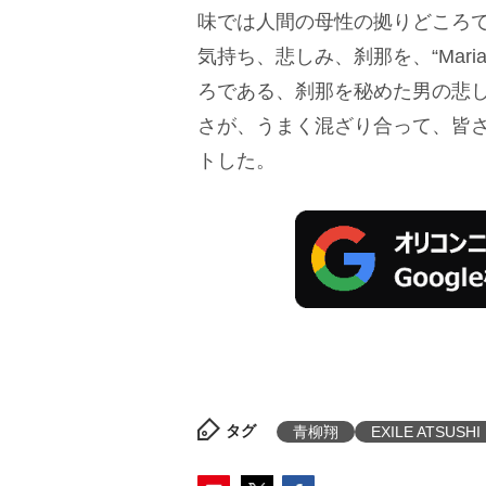
味では人間の母性の拠りどころであ
気持ち、悲しみ、刹那を、“Mar
ろである、刹那を秘めた男の悲
さが、うまく混ざり合って、皆
トした。
タグ
青柳翔
EXILE ATSUSHI