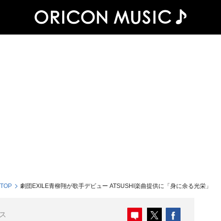
 TOP
劇団EXILE青柳翔が歌手デビュー ATSUSHI楽曲提供に「身に余る光栄」
ス