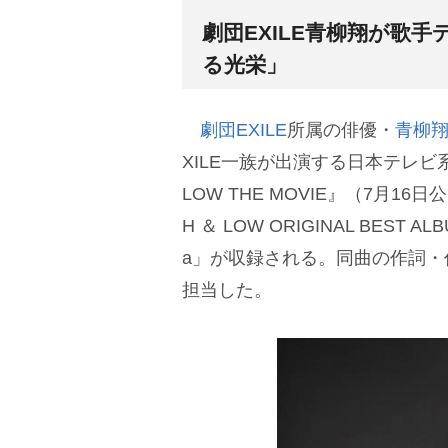
劇団EXILE青柳翔が歌手
る光栄」
劇団EXILE
所属の俳優・
青柳
XILE一族が出演する日本テレビ系
LOW THE MOVIE』（7月
H ＆ LOW ORIGINAL BES
a」が収録される。同曲の作詞・作
担当した。