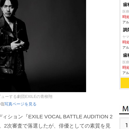
歯
医療法
時給
アル
調
ヤマ
時給
アル
歯
医
時給
アル
ューする劇団EXILEの青柳翔
写真ページを見る
『EXILE VOCAL BATTLE AUDITION 2
1
に参加。2次審査で落選したが、俳優としての素質を見