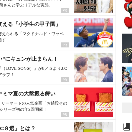
海荷さんと学ぶリアルな実態。
支える「小学生の甲子園」
与えられる「マクドナルド・ワッペ
指す
い”にキュンが止まらん！
OVE SONG）』が8／５よりJ:C
アラブ！
ァミマ夏の大盤振る舞い
ミリーマートの人気企画「お値段その
、シリーズ初の年2回開催！
C９選」とは？