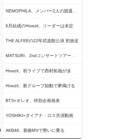
NEMOPHILA、メンバー2人の脱退発表
6月結成のHowzit、リーダーは未定
THE ALFEEの22年武道館公演 初放送
MATSURI、2ndコンサートツアー初日公演
Howzit、初ライブで西村拓哉が涙
Howzit、新グループ始動で夢掲げる
BTS×オレオ、特別企画発表
YOSHIKI×ダイアナ・ロス共演動画
0
AKB48、新曲MVで勢いに乗る