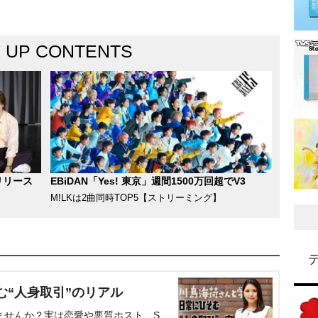
K UP CONTENTS
リリース
EBiDAN「Yes! 東京」週間1500万回超でV3
M!LKは2曲同時TOP5【ストリーミング】
む“人身取引”のリアル
ませんか？実は恋愛や悪質ホスト、S