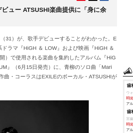
デビュー ATSUSHI楽曲提供に「身に余
翔
（31）が、歌手デビューすることがわかった。E
ドラマ『HiGH ＆ LOW』および映画『HiGH ＆
16日公開）で使用される楽曲を集約したアルバム『HiG
T ALBUM』（6月15日発売）に、青柳のソロ曲「Mari
曲・コーラスはEXILEのボーカル・ATSUSHIが
歯
ウ
時給
アル
歯
宮
時給
アル