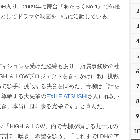
DH入り。2009年に舞台『あたっくNo.1』で俳優
2
バーとしてドラマや映画を中心に活動している。
3
4
5
ィションを受けた経緯もあり、所属事務所の社
6
iGH ＆ LOWプロジェクトをきっかけに歌に挑戦
7
めて歌手に挑戦する決意を固めた。青柳は「話を
、尊敬する大先輩の
EXILE ATSUSHI
さんに作詞・
8
だき、本当に身に余る光栄です」と喜んだ。
9
マ『HiGH ＆ LOW』内で青柳が演じる九十九の
1
苦悩、嘆き、希望を歌う。「これまでLDHのア