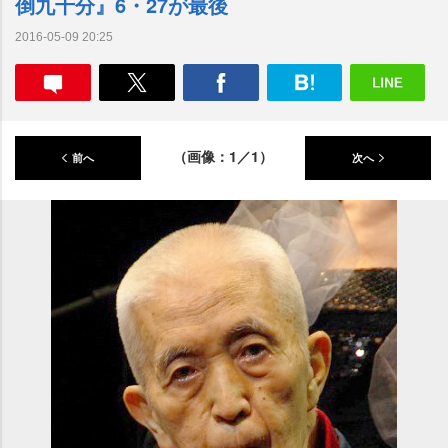
倒九十分』6・27が最後
2016-05-09 20:25
（画像：1／1）
前へ
次へ