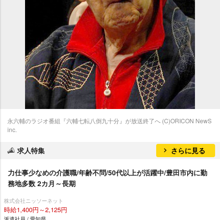
永六輔のラジオ番組『六輔七転八倒九十分』が放送終了へ (C)ORICON NewS
inc.
求人特集
さらに見る
力仕事少なめの介護職/年齢不問/50代以上が活躍中/豊田市内に勤
務地多数 2カ月～長期
株式会社ニッソーネット
時給1,400円～2,125円
派遣社員 / 愛知県