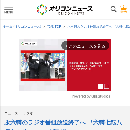
ホーム (オリコンニュース)
芸能 TOP
永六輔のラジオ番組放送終了へ 『六輔七転
このニュースを見る
arrow_forward_ios
Powered by 
GliaStudios
M
ニュース
ラジオ
u
t
永六輔のラジオ番組放送終了へ 『六輔七転八
e