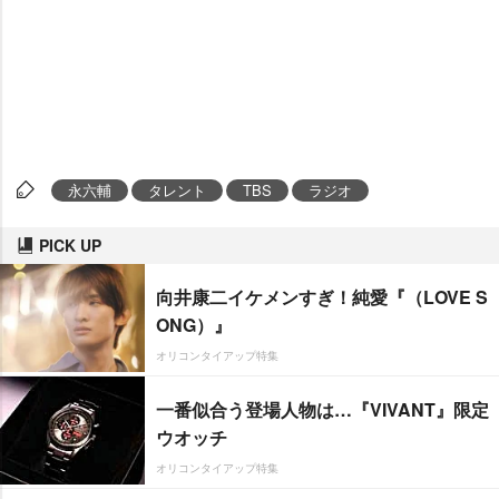
永六輔
タレント
TBS
ラジオ
PICK UP
向井康二イケメンすぎ！純愛『（LOVE S
ONG）』
オリコンタイアップ特集
一番似合う登場人物は…『VIVANT』限定
ウオッチ
オリコンタイアップ特集