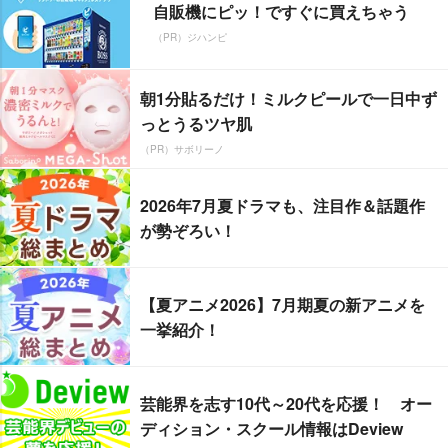
自販機にピッ！ですぐに買えちゃう
（PR）ジハンピ
朝1分貼るだけ！ミルクピールで一日中ず
っとうるツヤ肌
（PR）サボリーノ
2026年7月夏ドラマも、注目作＆話題作
が勢ぞろい！
【夏アニメ2026】7月期夏の新アニメを
一挙紹介！
芸能界を志す10代～20代を応援！ オー
ディション・スクール情報はDeview