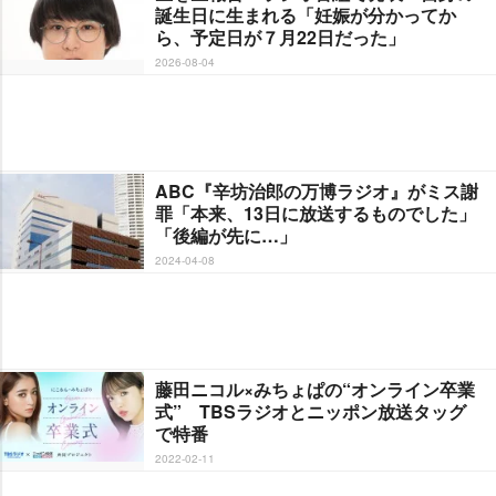
誕生日に生まれる「妊娠が分かってか
ら、予定日が７月22日だった」
2026-08-04
ABC『辛坊治郎の万博ラジオ』がミス謝
罪「本来、13日に放送するものでした」
「後編が先に…」
2024-04-08
藤田ニコル×みちょぱの“オンライン卒業
式” TBSラジオとニッポン放送タッグ
で特番
2022-02-11