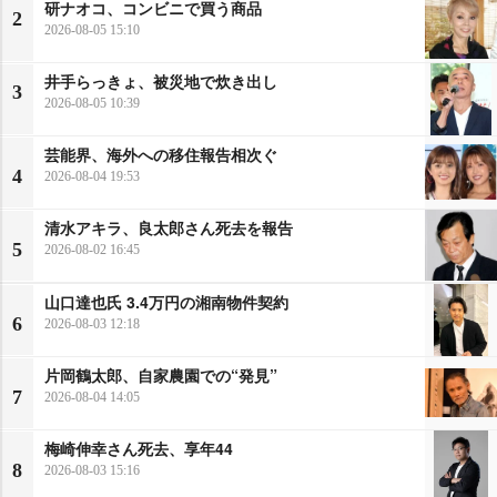
研ナオコ、コンビニで買う商品
2
2026-08-05 15:10
井手らっきょ、被災地で炊き出し
3
2026-08-05 10:39
芸能界、海外への移住報告相次ぐ
4
2026-08-04 19:53
清水アキラ、良太郎さん死去を報告
5
2026-08-02 16:45
山口達也氏 3.4万円の湘南物件契約
6
2026-08-03 12:18
片岡鶴太郎、自家農園での“発見”
7
2026-08-04 14:05
梅崎伸幸さん死去、享年44
8
2026-08-03 15:16