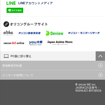
LINEアカウントメディア
PC版に切り替え
禁無断複写転載
クッキーの使用について
© oricon ME inc.
JASRAC許諾番号：
9009642140Y38026