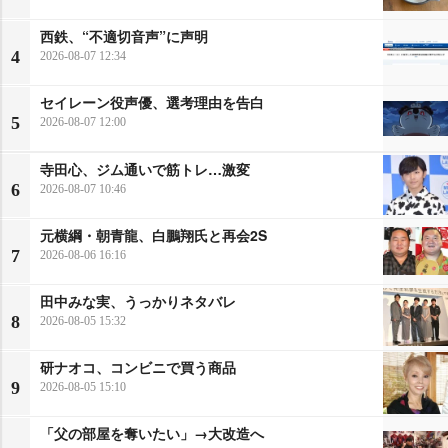
西鉄、“不適切音声”に声明
4
2026-08-07 12:34
セイレーン役声優、選考理由を告白
5
2026-08-07 12:00
寺田心、ジム通いで筋トレ…激変
6
2026-08-07 10:46
元横綱・朝青龍、白鵬翔氏と再会2S
7
2026-08-06 16:16
田中みな実、うっかりネタバレ
8
2026-08-05 15:32
研ナオコ、コンビニで買う商品
9
2026-08-05 15:10
「父の部屋を奪いたい」→大改造へ