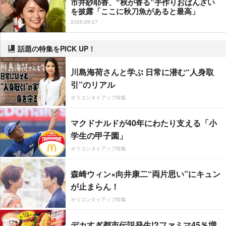
市井紗耶香、“秋が香る”手作りおばんざい
を披露「ここに秋刀魚があると最高」
2025-09-27
話題の特集をPICK UP！
川島海荷さんと学ぶ 日常に潜む“人身取
引”のリアル
オリコンタイアップ特集
マクドナルドが40年にわたり支える「小
学生の甲子園」
オリコンタイアップ特集
森崎ウィン×向井康二“両片思い”にキュン
が止まらん！
オリコンタイアップ特集
デカすぎ都市伝説発生!?ファミマ45％増