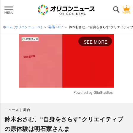
ホーム (オリコンニュース)
芸能 TOP
鈴木おさむ、“自身をさらす”クリエイティ
SEE MORE
Powered by 
GliaStudios
M
ニュース
舞台
u
t
鈴木おさむ、“自身をさらす”クリエイティブ
e
の原体験は明石家さんま