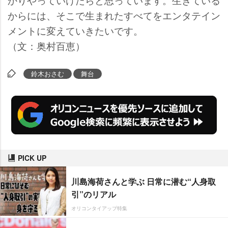
からには、そこで生まれたすべてをエンタテイン
メントに変えていきたいです。
（文：奥村百恵）
鈴木おさむ
舞台
PICK UP
川島海荷さんと学ぶ 日常に潜む“人身取
引”のリアル
オリコンタイアップ特集