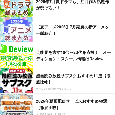
2026年7月夏ドラマも、注目作＆話題作
が勢ぞろい！
【夏アニメ2026】7月期夏の新アニメを
一挙紹介！
芸能界を志す10代～20代を応援！ オー
ディション・スクール情報はDeview
漫画読み放題サブスクおすすめ11選【徹
底比較】
オリコン顧客満足度ランキング
2026年動画配信サービスおすすめ40選
【徹底比較】
CS動画配信サービス20選