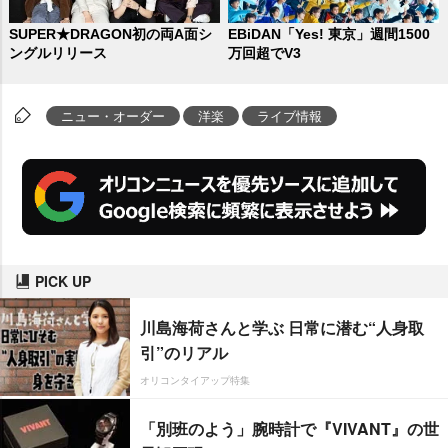
SUPER★DRAGON初の両A面シ
EBiDAN「Yes! 東京」週間1500
ングルリリース
万回超でV3
ニュー・オーダー
洋楽
ライブ情報
PICK UP
川島海荷さんと学ぶ 日常に潜む“人身取
引”のリアル
オリコンタイアップ特集
「別班のよう」腕時計で『VIVANT』の世