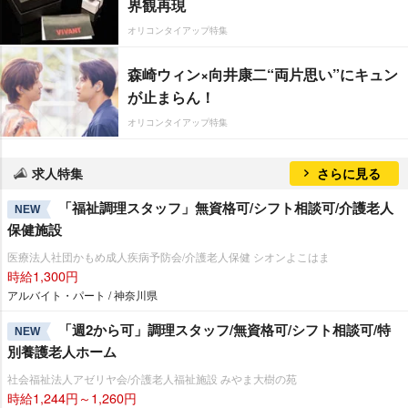
界観再現
オリコンタイアップ特集
森崎ウィン×向井康二“両片思い”にキュン
が止まらん！
オリコンタイアップ特集
求人特集
さらに見る
「福祉調理スタッフ」無資格可/シフト相談可/介護老人
NEW
保健施設
医療法人社団かもめ成人疾病予防会/介護老人保健 シオンよこはま
時給1,300円
アルバイト・パート / 神奈川県
「週2から可」調理スタッフ/無資格可/シフト相談可/特
NEW
別養護老人ホーム
社会福祉法人アゼリヤ会/介護老人福祉施設 みやま大樹の苑
時給1,244円～1,260円