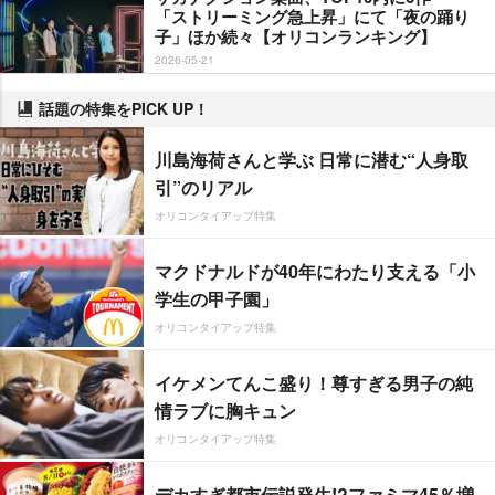
「ストリーミング急上昇」にて「夜の踊り
子」ほか続々【オリコンランキング】
2026-05-21
話題の特集をPICK UP！
川島海荷さんと学ぶ 日常に潜む“人身取
引”のリアル
オリコンタイアップ特集
マクドナルドが40年にわたり支える「小
学生の甲子園」
オリコンタイアップ特集
イケメンてんこ盛り！尊すぎる男子の純
情ラブに胸キュン
オリコンタイアップ特集
デカすぎ都市伝説発生!?ファミマ45％増