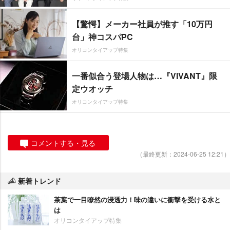
【驚愕】メーカー社員が推す「10万円
台」神コスパPC
オリコンタイアップ特集
一番似合う登場人物は…『VIVANT』限
定ウオッチ
オリコンタイアップ特集
コメントする・見る
（最終更新：2024-06-25 12:21）
新着トレンド
茶葉で一目瞭然の浸透力！味の違いに衝撃を受ける水と
は
オリコンタイアップ特集