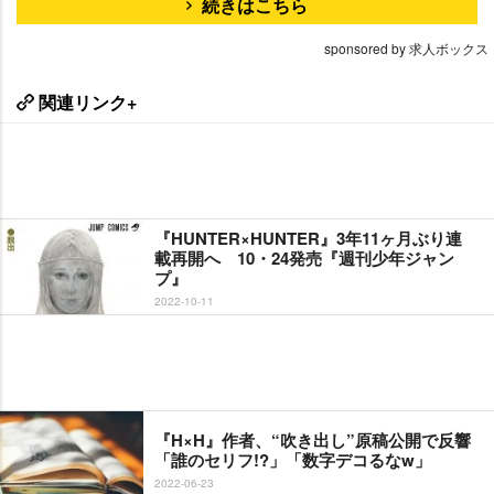
続きはこちら
sponsored by 求人ボックス
関連リンク+
『HUNTER×HUNTER』3年11ヶ月ぶり連
載再開へ 10・24発売『週刊少年ジャン
プ』
2022-10-11
『H×H』作者、“吹き出し”原稿公開で反響
「誰のセリフ!?」「数字デコるなw」
2022-06-23