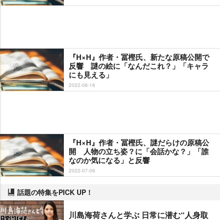
『H×H』作者・冨樫氏、新たな原稿公開で
反響 謎の絵に「なんだこれ？」「キャラ
にも見える」
2022-06-16
『H×H』作者・冨樫氏、謎だらけの原稿公
開 人物の立ち姿？に「会話かな？」「誰
なのか気になる」と反響
2022-07-06
話題の特集をPICK UP！
川島海荷さんと学ぶ 日常に潜む“人身取