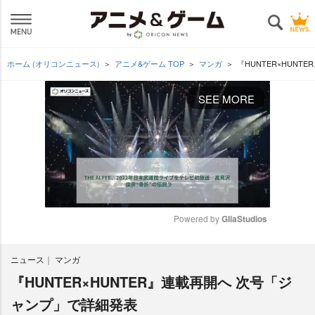
ホーム (オリコンニュース)
アニメ&ゲーム TOP
マンガ
『HUNTER×HUN
SEE MORE
Powered by 
GliaStudios
M
ニュース
マンガ
u
t
『HUNTER×HUNTER』連載再開へ 次号「ジ
e
ャンプ」で詳細発表