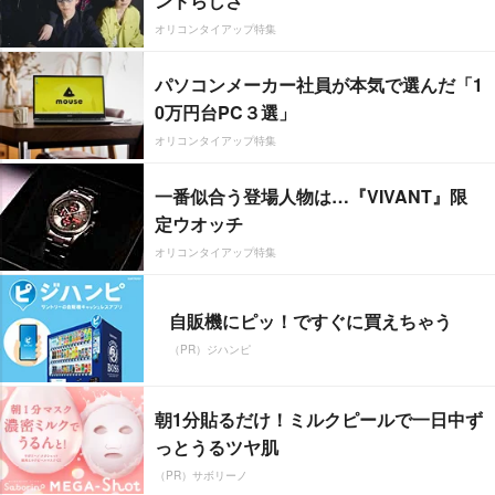
ンドらしさ”
オリコンタイアップ特集
パソコンメーカー社員が本気で選んだ「1
0万円台PC３選」
オリコンタイアップ特集
一番似合う登場人物は…『VIVANT』限
定ウオッチ
オリコンタイアップ特集
自販機にピッ！ですぐに買えちゃう
（PR）ジハンピ
朝1分貼るだけ！ミルクピールで一日中ず
っとうるツヤ肌
（PR）サボリーノ