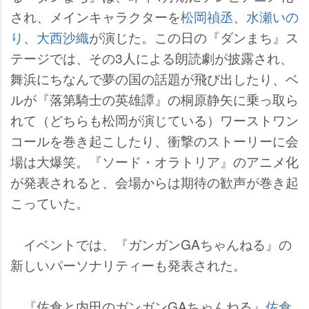
され、メインキャラクターを
松岡禎丞
、
水瀬いの
り
、
大西沙織
が演じた。この日の『ダンまち』ス
テージでは、その3人による朗読劇が披露され、
舞浜にちなんで夢の国の話題が飛び出したり、ベ
ルが『落第騎士の英雄譚』の桐原静矢に乗っ取ら
れて（どちらも松岡が演じている）ワーストワン
コールを巻き起こしたり、衝撃のストーリーに会
場は大爆笑。『ソード・オラトリア』のアニメ化
が発表されると、会場からは期待の歓声が巻き起
こっていた。
イベントでは、『ガンガンGAちゃんねる』の
新しいパーソナリティーも発表された。
『佐倉と内田のガンガンGAちゃんねる』
佐倉