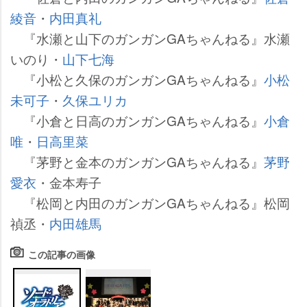
綾音
・
内田真礼
『水瀬と山下のガンガンGAちゃんねる』水瀬
いのり・
山下七海
『小松と久保のガンガンGAちゃんねる』
小松
未可子
・
久保ユリカ
『小倉と日高のガンガンGAちゃんねる』
小倉
唯
・
日高里菜
『茅野と金本のガンガンGAちゃんねる』
茅野
愛衣
・金本寿子
『松岡と内田のガンガンGAちゃんねる』松岡
禎丞・
内田雄馬
この記事の画像