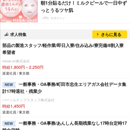
朝1分貼るだけ！ミルクピールで一日中ず
っとうるツヤ肌
（PR）サボリーノ
求人特集
さらに見る
部品の製造スタッフ/軽作業/即日入寮/住み込み/寮完備/8割入寮
希望者
move on株式会社
時給1,800円～2,250円
派遣社員 / 東京都
一般事務・OA事務/町田市忠生エリアガス会社データ集
NEW
計17時退社・残業少
パーソルテンプスタッフ株式会社
時給1,450円
派遣社員 / 東京都
一般事務・OA事務/あんしん長期残業なし17時台定時17
NEW
時台定時