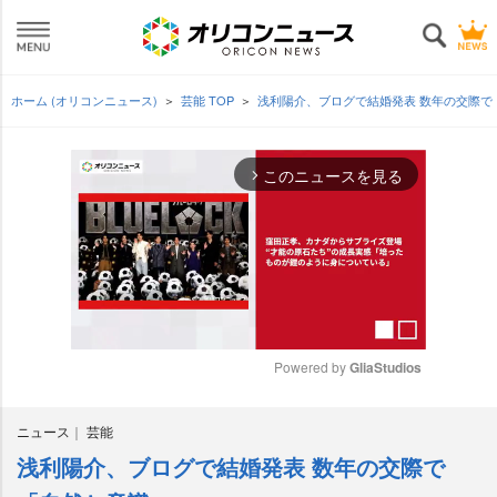
ホーム (オリコンニュース)
芸能 TOP
浅利陽介、ブログで結婚発表 数年の交際
このニュースを見る
arrow_forward_ios
Powered by 
GliaStudios
M
ニュース
芸能
u
t
浅利陽介、ブログで結婚発表 数年の交際で
e