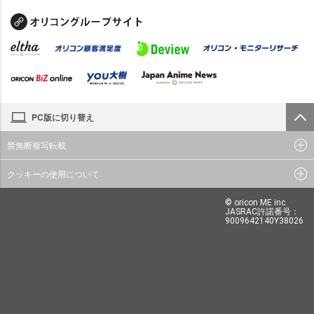
PC版に切り替え
禁無断複写転載
クッキーの使用について
© oricon ME inc.
JASRAC許諾番号：
9009642140Y38026