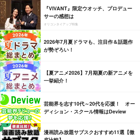
『VIVANT』限定ウオッチ、プロデュー
サーの感想は
オリコンタイアップ特集
2026年7月夏ドラマも、注目作＆話題作
が勢ぞろい！
【夏アニメ2026】7月期夏の新アニメを
一挙紹介！
芸能界を志す10代～20代を応援！ オー
ディション・スクール情報はDeview
漫画読み放題サブスクおすすめ11選【徹
底比較】