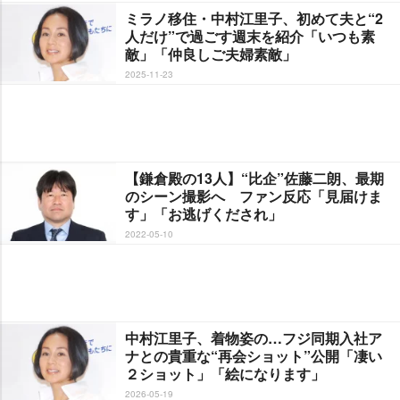
ミラノ移住・中村江里子、初めて夫と“2
人だけ”で過ごす週末を紹介「いつも素
敵」「仲良しご夫婦素敵」
2025-11-23
【鎌倉殿の13人】“比企”佐藤二朗、最期
のシーン撮影へ ファン反応「見届けま
す」「お逃げくだされ」
2022-05-10
中村江里子、着物姿の…フジ同期入社ア
ナとの貴重な“再会ショット”公開「凄い
２ショット」「絵になります」
2026-05-19