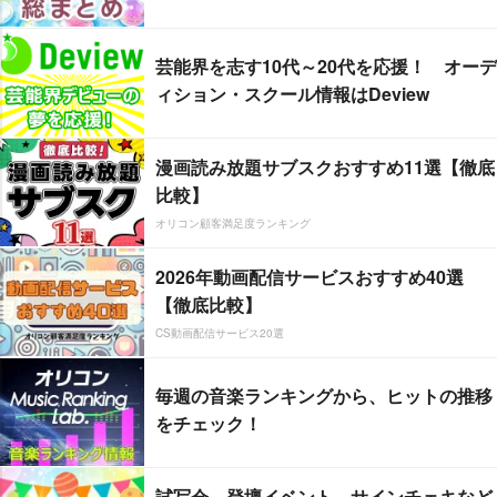
芸能界を志す10代～20代を応援！ オーデ
ィション・スクール情報はDeview
漫画読み放題サブスクおすすめ11選【徹底
比較】
オリコン顧客満足度ランキング
2026年動画配信サービスおすすめ40選
【徹底比較】
CS動画配信サービス20選
毎週の音楽ランキングから、ヒットの推移
をチェック！
試写会、登壇イベント、サインチェキなど