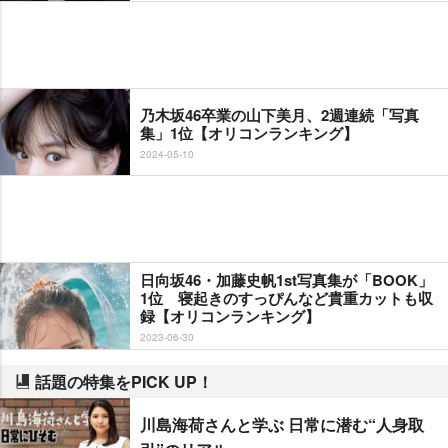
乃木坂46卒業の山下美月、2週連続「写真
集」1位【オリコンランキング】
2024-05-10
日向坂46・加藤史帆1st写真集が「BOOK」
1位 寝起きのすっぴんなど貴重カットも収
録【オリコンランキング】
2023-06-30
話題の特集をPICK UP！
川島海荷さんと学ぶ 日常に潜む“人身取