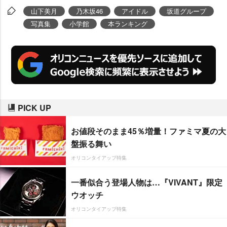
山下美月
乃木坂46
アイドル
坂道グループ
写真集
小学館
本ランキング
PICK UP
お値段そのまま45％増量！ファミマ夏の大
盤振る舞い
オリコンタイアップ特集
一番似合う登場人物は…『VIVANT』限定
ウオッチ
オリコンタイアップ特集