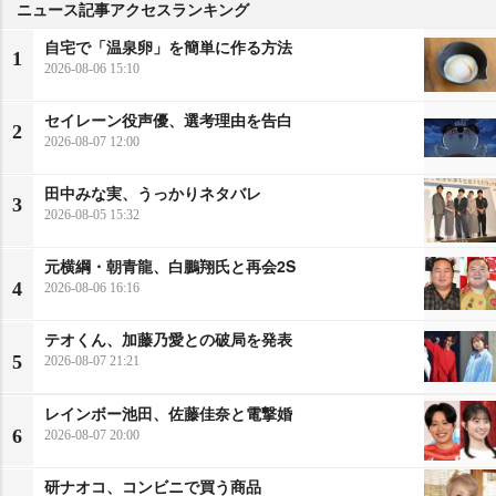
ニュース記事アクセスランキング
自宅で「温泉卵」を簡単に作る方法
1
2026-08-06 15:10
セイレーン役声優、選考理由を告白
2
2026-08-07 12:00
田中みな実、うっかりネタバレ
3
2026-08-05 15:32
元横綱・朝青龍、白鵬翔氏と再会2S
4
2026-08-06 16:16
テオくん、加藤乃愛との破局を発表
5
2026-08-07 21:21
レインボー池田、佐藤佳奈と電撃婚
6
2026-08-07 20:00
研ナオコ、コンビニで買う商品