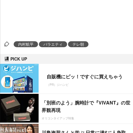
内村航平
バラエティ
テレ朝
PICK UP
自販機にピッ！ですぐに買えちゃう
（PR）ジハンピ
「別班のよう」腕時計で『VIVANT』の世
界観再現
オリコンタイアップ特集
川島海荷さんと学ぶ 日常に潜む“人身取