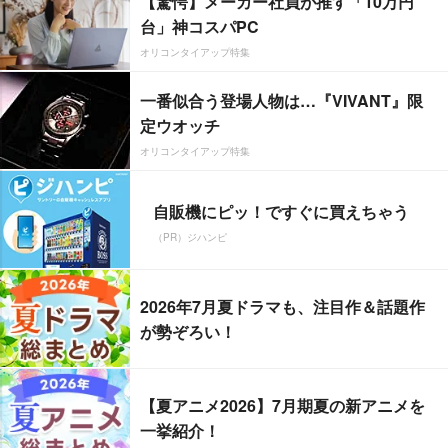
【驚愕】メーカー社員が推す「10万円
台」神コスパPC
オリコンタイアップ特集
一番似合う登場人物は…『VIVANT』限
定ウオッチ
オリコンタイアップ特集
自販機にピッ！ですぐに買えちゃう
（PR）ジハンピ
2026年7月夏ドラマも、注目作＆話題作
が勢ぞろい！
【夏アニメ2026】7月期夏の新アニメを
一挙紹介！