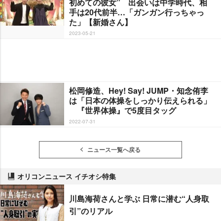
初めての彼女” 出会いは中学時代、相
手は20代前半…「ガンガン行っちゃっ
た」【新婚さん】
2023-05-21
松岡修造、Hey! Say! JUMP・知念侑李
は「日本の体操をしっかり伝えられる」
『世界体操』で5度目タッグ
2022-07-31
ニュース一覧へ戻る
オリコンニュース イチオシ特集
川島海荷さんと学ぶ 日常に潜む“人身取
引”のリアル