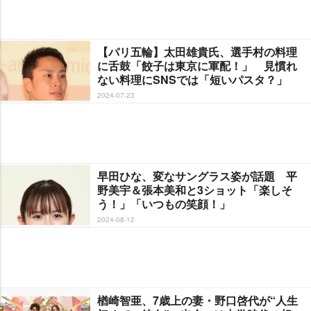
【パリ五輪】太田雄貴氏、選手村の料理
に舌鼓「餃子は東京に軍配！」 見慣れ
ない料理にSNSでは「短いパスタ？」
2024-07-23
早田ひな、変なサングラス姿が話題 平
野美宇＆張本美和と3ショット「楽しそ
う！」「いつもの笑顔！」
2024-08-12
楢崎智亜、7歳上の妻・野口啓代が“人生