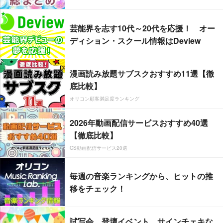
芸能界を志す10代～20代を応援！ オー
ディション・スクール情報はDeview
漫画読み放題サブスクおすすめ11選【徹
底比較】
オリコン顧客満足度ランキング
2026年動画配信サービスおすすめ40選
【徹底比較】
CS動画配信サービス20選
毎週の音楽ランキングから、ヒットの推
移をチェック！
試写会、登壇イベント、サインチェキな