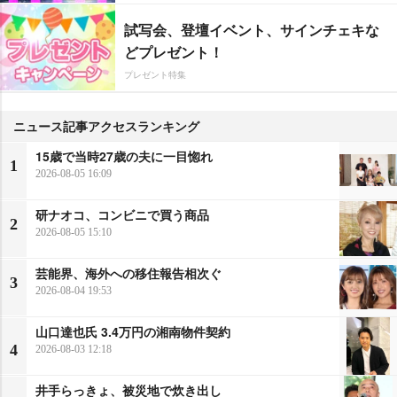
試写会、登壇イベント、サインチェキな
どプレゼント！
プレゼント特集
ニュース記事アクセスランキング
15歳で当時27歳の夫に一目惚れ
1
2026-08-05 16:09
研ナオコ、コンビニで買う商品
2
2026-08-05 15:10
芸能界、海外への移住報告相次ぐ
3
2026-08-04 19:53
山口達也氏 3.4万円の湘南物件契約
4
2026-08-03 12:18
井手らっきょ、被災地で炊き出し