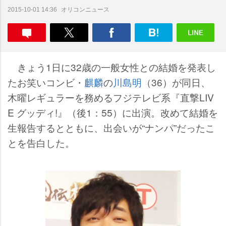
オリコンニュース
2015-10-01 14:36
きょう1日に32歳の一般女性との結婚を発表し
たお笑いコンビ・
麒麟
の
川島明
（36）が同日、
木曜レギュラーを務めるフジテレビ系『直撃LIV
E グッディ!』（後1：55）に出演。改めて結婚を
生報告するとともに、出会いが“ナンパ”だったこ
とを告白した。