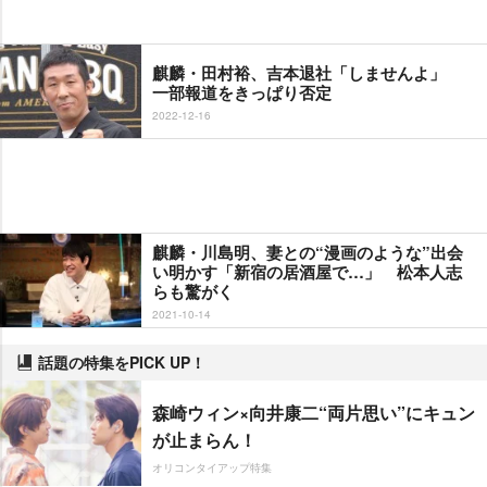
麒麟・田村裕、吉本退社「しませんよ」
一部報道をきっぱり否定
2022-12-16
麒麟・川島明、妻との“漫画のような”出会
い明かす「新宿の居酒屋で…」 松本人志
らも驚がく
2021-10-14
話題の特集をPICK UP！
森崎ウィン×向井康二“両片思い”にキュン
が止まらん！
オリコンタイアップ特集