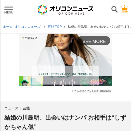
ホーム (オリコンニュース)
芸能 TOP
結婚の川島明、出会いはナンパ お相手は“し
SEE MORE
Powered by 
GliaStudios
M
ニュース
芸能
u
t
結婚の川島明、出会いはナンパ お相手は“しず
e
かちゃん似”