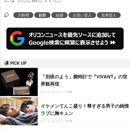
川島明
麒麟
結婚
お笑い芸人
吉本芸人
PICK UP
「別班のよう」腕時計で『VIVANT』の世
界観再現
オリコンタイアップ特集
イケメンてんこ盛り！尊すぎる男子の純情
ラブに胸キュン
オリコンタイアップ特集