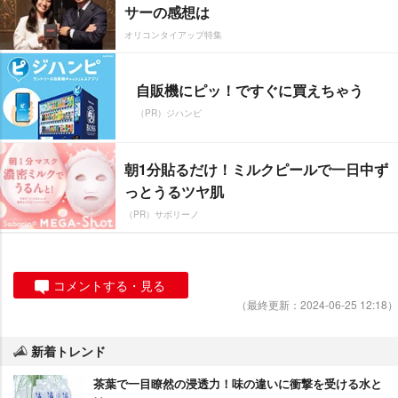
サーの感想は
オリコンタイアップ特集
自販機にピッ！ですぐに買えちゃう
（PR）ジハンピ
朝1分貼るだけ！ミルクピールで一日中ず
っとうるツヤ肌
（PR）サボリーノ
コメントする・見る
（最終更新：2024-06-25 12:18）
新着トレンド
茶葉で一目瞭然の浸透力！味の違いに衝撃を受ける水と