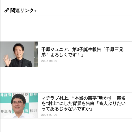
関連リンク+
千原ジュニア、第3子誕生報告「千原三兄
弟！よろしくです！」
2025-08-30
マヂラブ村上、“本当の苗字”明かす 芸名
を“村上”にした背景も告白「奇人ぶりたい
ってあるじゃないですか」
2026-07-09