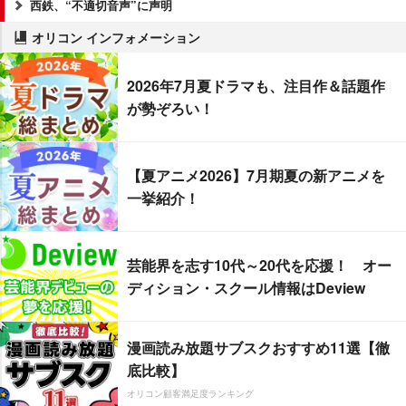
西鉄、“不適切音声”に声明
オリコン インフォメーション
2026年7月夏ドラマも、注目作＆話題作
が勢ぞろい！
【夏アニメ2026】7月期夏の新アニメを
一挙紹介！
芸能界を志す10代～20代を応援！ オー
ディション・スクール情報はDeview
漫画読み放題サブスクおすすめ11選【徹
底比較】
オリコン顧客満足度ランキング