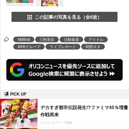
この記事の写真を見る（全6枚）
NMB48
三秋里歩
活動進退
アイドル
AKBグループ
ライブレポート
関西ネタ
PICK UP
デカすぎ都市伝説発生!?ファミマ45％増量
作戦再来
オリコンタイアップ特集