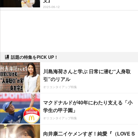
文】
2025-06-12
話題の特集をPICK UP！
川島海荷さんと学ぶ 日常に潜む“人身取
引”のリアル
オリコンタイアップ特集
マクドナルドが40年にわたり支える「小
学生の甲子園」
オリコンタイアップ特集
向井康二イケメンすぎ！純愛『（LOVE S