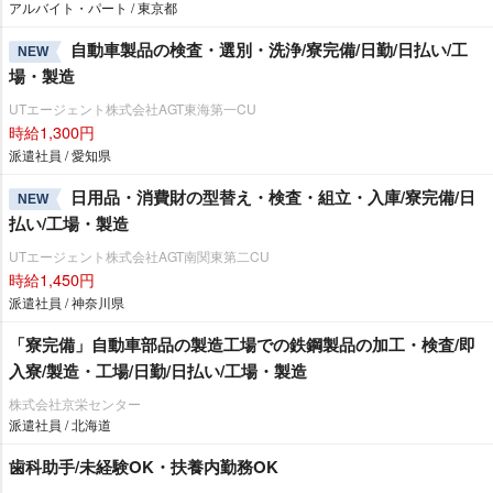
アルバイト・パート / 東京都
自動車製品の検査・選別・洗浄/寮完備/日勤/日払い/工
NEW
場・製造
UTエージェント株式会社AGT東海第一CU
時給1,300円
派遣社員 / 愛知県
日用品・消費財の型替え・検査・組立・入庫/寮完備/日
NEW
払い/工場・製造
UTエージェント株式会社AGT南関東第二CU
時給1,450円
派遣社員 / 神奈川県
「寮完備」自動車部品の製造工場での鉄鋼製品の加工・検査/即
入寮/製造・工場/日勤/日払い/工場・製造
株式会社京栄センター
派遣社員 / 北海道
歯科助手/未経験OK・扶養内勤務OK