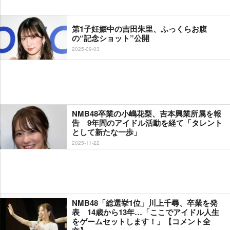
第1子妊娠中の吉田朱里、ふっくらお腹
の“記念ショット”公開
2025-09-03
NMB48卒業の小嶋花梨、吉本興業所属を報
告 9年間のアイドル活動を経て「タレント
として新たな一歩」
2025-11-22
NMB48「総選挙1位」川上千尋、卒業を発
表 14歳から13年…「ここでアイドル人生
をゲームセットします！」【コメント全