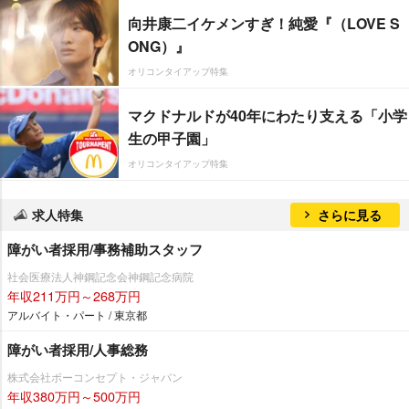
向井康二イケメンすぎ！純愛『（LOVE S
ONG）』
オリコンタイアップ特集
マクドナルドが40年にわたり支える「小学
生の甲子園」
オリコンタイアップ特集
求人特集
さらに見る
障がい者採用/事務補助スタッフ
社会医療法人神鋼記念会神鋼記念病院
年収211万円～268万円
アルバイト・パート / 東京都
障がい者採用/人事総務
株式会社ボーコンセプト・ジャパン
年収380万円～500万円