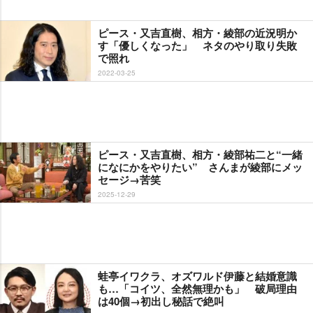
ピース・又吉直樹、相方・綾部の近況明か
す「優しくなった」 ネタのやり取り失敗
で照れ
2022-03-25
ピース・又吉直樹、相方・綾部祐二と“一緒
になにかをやりたい” さんまが綾部にメッ
セージ→苦笑
2025-12-29
蛙亭イワクラ、オズワルド伊藤と結婚意識
も…「コイツ、全然無理かも」 破局理由
は40個→初出し秘話で絶叫