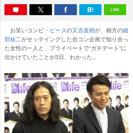
お笑いコンビ・
ピース
の
又吉直樹
が、相方の
綾
部祐二
がセッテイングした合コン企画で知り合っ
た女性の一人と、プライベートで“ガチデート”に
出かけていたことが3日、わかった。