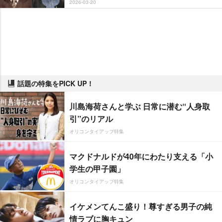
2026-03-20
話題の特集をPICK UP！
川島海荷さんと学ぶ 日常に潜む“人身取
引”のリアル
オリコンタイアップ特集
マクドナルドが40年にわたり支える「小
学生の甲子園」
オリコンタイアップ特集
イケメンてんこ盛り！尊すぎる男子の純
情ラブに胸キュン