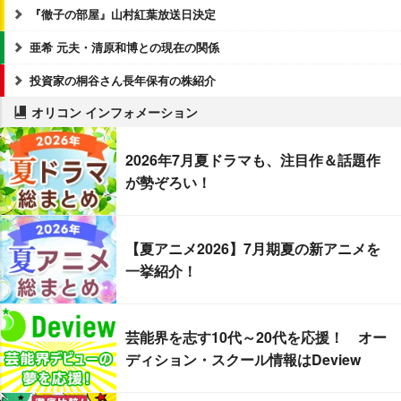
『徹子の部屋』山村紅葉放送日決定
亜希 元夫・清原和博との現在の関係
投資家の桐谷さん長年保有の株紹介
オリコン インフォメーション
2026年7月夏ドラマも、注目作＆話題作
が勢ぞろい！
【夏アニメ2026】7月期夏の新アニメを
一挙紹介！
芸能界を志す10代～20代を応援！ オー
ディション・スクール情報はDeview