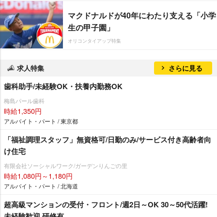
マクドナルドが40年にわたり支える「小学
生の甲子園」
オリコンタイアップ特集
求人特集
さらに見る
歯科助手/未経験OK・扶養内勤務OK
梅島パール歯科
時給1,350円
アルバイト・パート / 東京都
「福祉調理スタッフ」無資格可/日勤のみ/サービス付き高齢者向
け住宅
有限会社ソーシャルワーク/ガーデンりんごの里
時給1,080円～1,180円
アルバイト・パート / 北海道
超高級マンションの受付・フロント/週2日～OK 30～50代活躍!
未経験歓迎 研修有