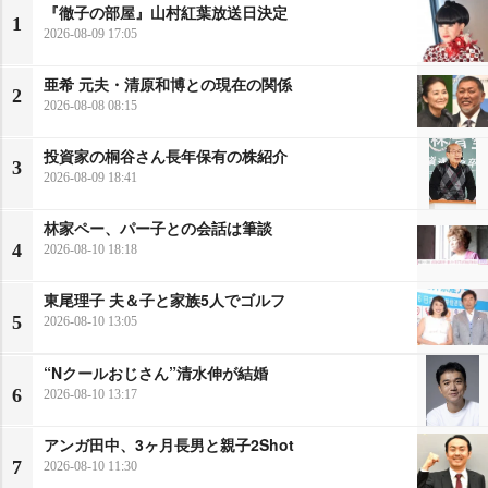
『徹子の部屋』山村紅葉放送日決定
1
2026-08-09 17:05
亜希 元夫・清原和博との現在の関係
2
2026-08-08 08:15
投資家の桐谷さん長年保有の株紹介
3
2026-08-09 18:41
林家ペー、パー子との会話は筆談
4
2026-08-10 18:18
東尾理子 夫＆子と家族5人でゴルフ
5
2026-08-10 13:05
“Nクールおじさん”清水伸が結婚
6
2026-08-10 13:17
アンガ田中、3ヶ月長男と親子2Shot
7
2026-08-10 11:30