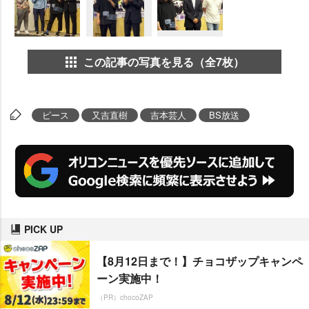
この記事の写真を見る（全7枚）
ピース
又吉直樹
吉本芸人
BS放送
PICK UP
【8月12日まで！】チョコザップキャンペ
ーン実施中！
（PR）chocoZAP