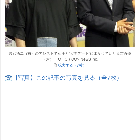
綾部祐二（右）のアシストで女性と“ガチデート”に出かけていた又吉直樹
（左） （C）ORICON NewS inc.
拡大する（7枚）
【写真】この記事の写真を見る（全7枚）