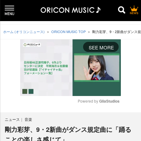
ホーム (オリコンニュース)
ORICON MUSIC TOP
剛力彩芽、9・2新曲がダンス
SEE MORE
Powered by 
GliaStudios
M
ニュース
音楽
u
t
剛力彩芽、9・2新曲がダンス規定曲に「踊る
e
ことの楽しさ感じて」