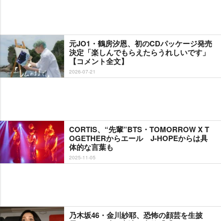
元JO1・鶴房汐恩、初のCDパッケージ発売
決定「楽しんでもらえたらうれしいです」
【コメント全文】
2026-07-21
CORTIS、“先輩”BTS・TOMORROW X T
OGETHERからエール J-HOPEからは具
体的な言葉も
2025-11-05
乃木坂46・金川紗耶、恐怖の顔芸を生披