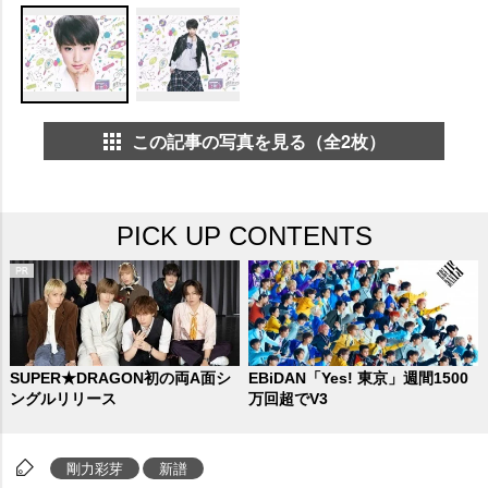
この記事の写真を見る（全2枚）
PICK UP CONTENTS
SUPER★DRAGON初の両A面シ
EBiDAN「Yes! 東京」週間1500
ングルリリース
万回超でV3
剛力彩芽
新譜