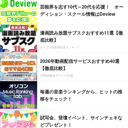
芸能界を志す10代～20代を応援！ オー
ディション・スクール情報はDeview
漫画読み放題サブスクおすすめ11選【徹
底比較】
オリコン顧客満足度ランキング
2026年動画配信サービスおすすめ40選
【徹底比較】
CS動画配信サービス20選
毎週の音楽ランキングから、ヒットの推
移をチェック！
試写会、登壇イベント、サインチェキな
どプレゼント！