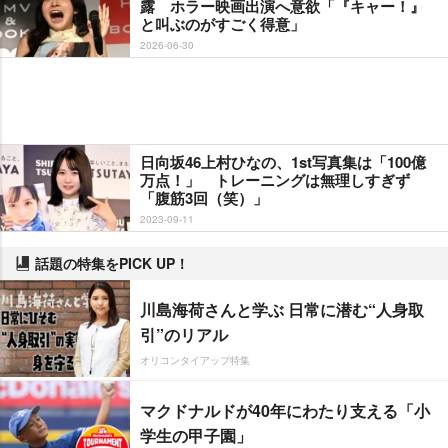
露 ホラー映画出演へ意欲「『キャー！』
と叫ぶのがすごく得意」
2026-06-30
日向坂46上村ひなの、1st写真集は「100億
万点！」 トレーニングは無理しすぎず
「腹筋3回（笑）」
2023-09-11
話題の特集をPICK UP！
川島海荷さんと学ぶ 日常に潜む“人身取
引”のリアル
オリコンタイアップ特集
マクドナルドが40年にわたり支える「小
学生の甲子園」