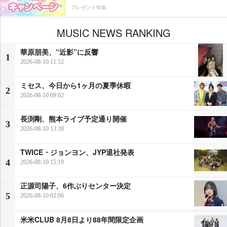
プレゼント特集
MUSIC NEWS RANKING
華原朋美、“近影”に反響
1
2026-08-10 11:52
ミセス、今日から1ヶ月の夏季休暇
2
2026-08-10 09:02
長渕剛、熊本ライブ予定通り開催
3
2026-08-10 13:38
TWICE・ジョンヨン、JYP退社発表
4
2026-08-10 15:19
正源司陽子、6作ぶりセンター決定
5
2026-08-10 02:06
米米CLUB 8月8日より88年間限定企画