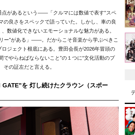
点があるという――「クルマには数値で表す“スペ
ルマの良さをスペックで語っていた。しかし、車の良
く、数値化できないエモーショナルな魅力がある。
ーリー”がある」――。だからこそ音楽から学ぶべきこ
ロジェクト根底にある。豊田会長が2026年冒頭の
間でやらねばならないこと”の１つに“文化活動のプ
も、その証左だと言える。
LOOM GATE”を 灯し続けたクラウン（スポー