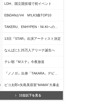
LDH、国立競技場で初イベント
EBiDANがV4 M!LK3曲TOP10
TAKERU、ENHYPEN・NI-KIへの思い
13日『STAR』出演アーティスト決定
なんばに1.25万人アリーナ誕生へ
テレ朝『Mステ』今夜放送
『ノノガ』出身「TAKARA」デビュー
0
ピコ太郎×矢島美容室“MAMA”大暴走
11位以下を見る