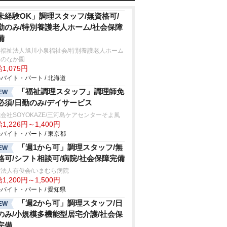
未経験OK」調理スタッフ/無資格可/
勤のみ/特別養護老人ホーム/社会保障
備
会福祉法人旭川小泉福祉会/特別養護老人ホーム
川のなか園
1,075円
バイト・パート / 北海道
「福祉調理スタッフ」調理師免
EW
必須/日勤のみ/デイサービス
会社SOYOKAZE/三河島ケアセンターそよ風
1,226円～1,400円
バイト・パート / 東京都
「週1から可」調理スタッフ/無
EW
格可/シフト相談可/病院/社会保障完備
法人有俊会/いまむら病院
1,200円～1,500円
バイト・パート / 愛知県
「週2から可」調理スタッフ/日
EW
のみ/小規模多機能型居宅介護/社会保
完備