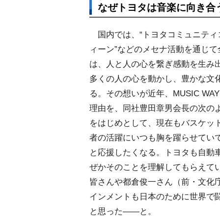
なぜトヨタは音楽に向き合
国内では、“トヨタコミュニティコ
ィーン”などのメセナ活動を通じ
は、人と人の心を繋ぎ感動を生み出
多くの人の心を動かし、豊かな文
る。その想いが近年、MUSIC WA
理由を、同社豊田章男会長の次の
をはじめとして、現在もバスケッ
者の活躍にいつも胸を躍らせてい
と応援したくなる。トヨタも自動車
ぜかそのことを理解してもらえてい
皆さんや都倉俊一さん（前・文化
インメントも日本のために世界で
と思った――と。