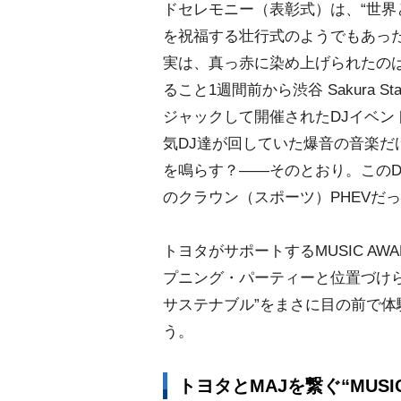
ドセレモニー（表彰式）は、“世界
を祝福する壮行式のようでもあっ
実は、真っ赤に染め上げられたの
ること1週間前から渋谷 Sakura S
ジャックして開催されたDJイベ
気DJ達が回していた爆音の音楽だ
を鳴らす？――そのとおり。この
のクラウン（スポーツ）PHEVだ
トヨタがサポートするMUSIC AW
プニング・パーティーと位置づけら
サステナブル”をまさに目の前で
う。
トヨタとMAJを繋ぐ“MUSIC 