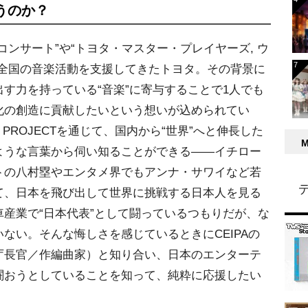
うのか？
ンサート”や“トヨタ・マスター・プレイヤーズ, ウ
て全国の音楽活動を支援してきたトヨタ。その背景に
す力を持っている“音楽”に寄与することで1人でも
化の創造に貢献したいという想いが込められてい
Y PROJECTを通じて、国内から“世界”へと伸長した
ような言葉から伺い知ることができる――イチロー
トの八村塁やエンタメ界でもアンナ・サワイなど若
て、日本を飛び出して世界に挑戦する日本人を見る
産業で“日本代表”として闘っているつもりだが、な
ない。そんな悔しさを感じているときにCEIPAの
庁長官／作編曲家）と知り合い、日本のエンターテ
闘おうとしていることを知って、純粋に応援したい