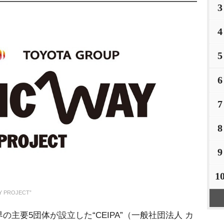
3
4
5
6
7
8
9
1
 PROJECT”
主要5団体が設立した“CEIPA”（一般社団法人 カ