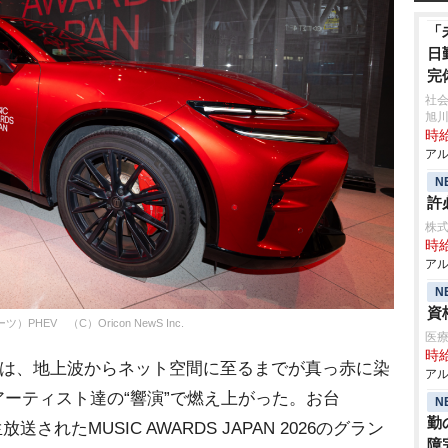
「
日
完
社
旭
時給
アル
N
許
株式
時給
アル
N
資
EV （C）Oricon NewS Inc.
医療
時給
京は、地上波からネット空間に至るまでが真っ赤に染
アル
アーティスト達の“響演”で燃え上がった。お台
N
勤
ら生放送されたMUSIC AWARDS JAPAN 2026のグラン
障