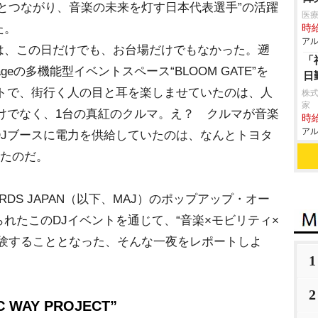
とつながり、音楽の未来を灯す日本代表選手”の活躍
医療
た。
時給
アル
は、この日だけでも、お台場だけでもなかった。遡
「
tageの多機能型イベントスペース“BLOOM GATE”を
日
ントで、街行く人の目と耳を楽しませていたのは、人
株式
家
けでなく、1台の真紅のクルマ。え？ クルマが音楽
時給
アル
DJブースに電力を供給していたのは、なんとトヨタ
ったのだ。
ARDS JAPAN（以下、MAJ）のポップアップ・オー
れたこのDJイベントを通じて、“音楽×モビリティ×
体験することとなった、そんな一夜をレポートしよ
1
2
WAY PROJECT”