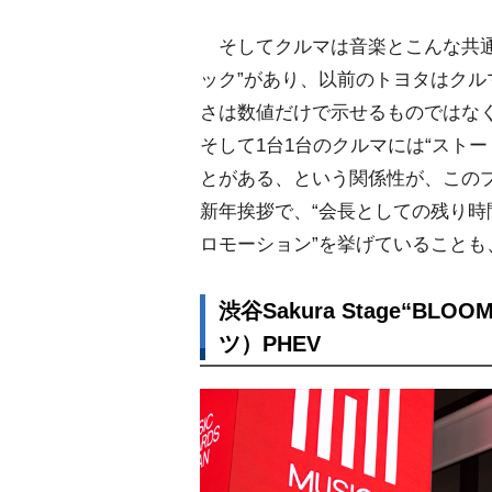
そしてクルマは音楽とこんな共通
ック”があり、以前のトヨタはク
さは数値だけで示せるものではな
そして1台1台のクルマには“スト
とがある、という関係性が、このプ
新年挨拶で、“会長としての残り時
ロモーション”を挙げていること
渋谷Sakura Stage“B
ツ）PHEV