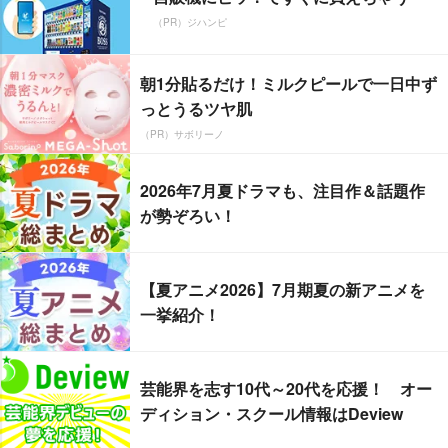
（PR）ジハンピ
朝1分貼るだけ！ミルクピールで一日中ず
っとうるツヤ肌
（PR）サボリーノ
2026年7月夏ドラマも、注目作＆話題作
が勢ぞろい！
【夏アニメ2026】7月期夏の新アニメを
一挙紹介！
芸能界を志す10代～20代を応援！ オー
ディション・スクール情報はDeview