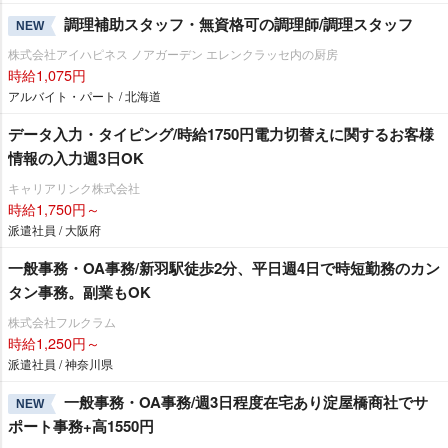
調理補助スタッフ・無資格可の調理師/調理スタッフ
NEW
株式会社アイハピネス ノアガーデン エレンクラッセ内の厨房
時給1,075円
アルバイト・パート / 北海道
データ入力・タイピング/時給1750円電力切替えに関するお客様
情報の入力週3日OK
キャリアリンク株式会社
時給1,750円～
派遣社員 / 大阪府
一般事務・OA事務/新羽駅徒歩2分、平日週4日で時短勤務のカン
タン事務。副業もOK
株式会社フルクラム
時給1,250円～
派遣社員 / 神奈川県
一般事務・OA事務/週3日程度在宅あり淀屋橋商社でサ
NEW
ポート事務+高1550円