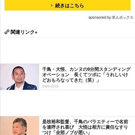
続きはこちら
sponsored by 求人ボックス
関連リンク+
千鳥・大悟、カンヌの9分間スタンディング
オベーション 長くてツボに「うれしいけ
どおもろなってきた（笑）」
2026-05-29
是枝裕和監督、千鳥のバラエティーで名前
を連呼され喜び 大悟は相方に責任なすり
つけ「全部ノブが悪い」