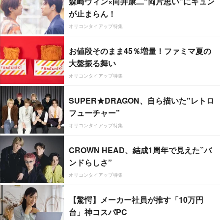
森崎ウィン×向井康二“両片思い”にキュン
が止まらん！
オリコンタイアップ特集
お値段そのまま45％増量！ファミマ夏の
大盤振る舞い
オリコンタイアップ特集
SUPER★DRAGON、自ら描いた”レトロ
フューチャー”
オリコンタイアップ特集
CROWN HEAD、結成1周年で見えた”バ
ンドらしさ”
オリコンタイアップ特集
【驚愕】メーカー社員が推す「10万円
台」神コスパPC