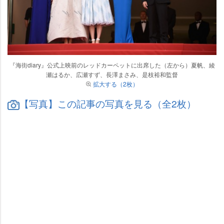
『海街diary』公式上映前のレッドカーペットに出席した（左から）夏帆、綾
瀬はるか、広瀬すず、長澤まさみ、是枝裕和監督
拡大する（2枚）
【写真】この記事の写真を見る（全2枚）