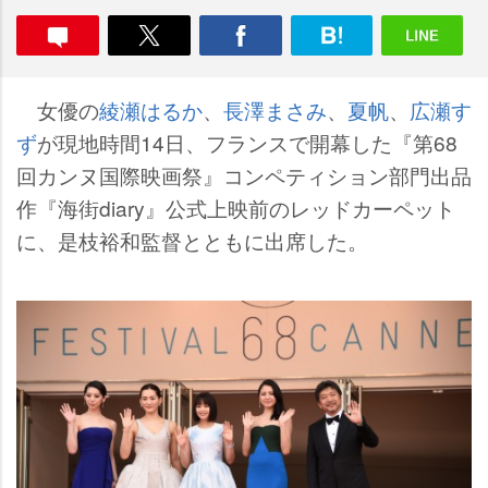
女優の
綾瀬はるか
、
長澤まさみ
、
夏帆
、
広瀬す
ず
が現地時間14日、フランスで開幕した『第68
回カンヌ国際映画祭』コンペティション部門出品
作『海街diary』公式上映前のレッドカーペット
に、是枝裕和監督とともに出席した。