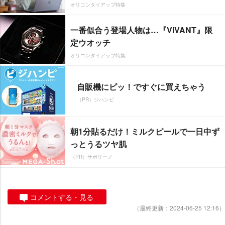
オリコンタイアップ特集
一番似合う登場人物は…『VIVANT』限
定ウオッチ
オリコンタイアップ特集
自販機にピッ！ですぐに買えちゃう
（PR）ジハンピ
朝1分貼るだけ！ミルクピールで一日中ず
っとうるツヤ肌
（PR）サボリーノ
コメントする・見る
（最終更新：2024-06-25 12:16）