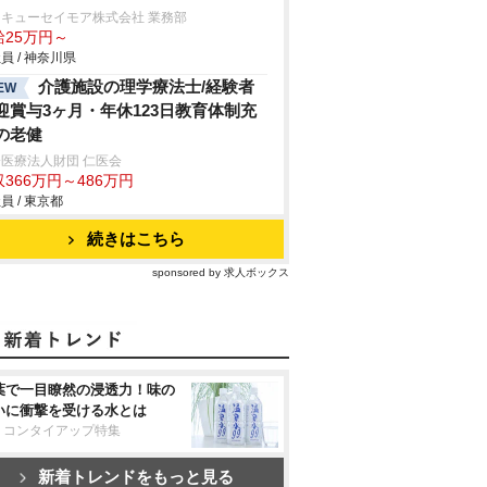
キューセイモア株式会社 業務部
給25万円～
員 / 神奈川県
介護施設の理学療法士/経験者
EW
迎賞与3ヶ月・年休123日教育体制充
の老健
医療法人財団 仁医会
366万円～486万円
員 / 東京都
続きはこちら
sponsored by 求人ボックス
葉で一目瞭然の浸透力！味の
いに衝撃を受ける水とは
リコンタイアップ特集
新着トレンドをもっと見る