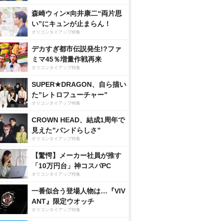
森崎ウィン×向井康二“両片思
い”にキュンが止まらん！
オリコンタイアップ特集
デカすぎ都市伝説発生!?ファ
ミマ45％増量作戦再来
オリコンタイアップ特集
SUPER★DRAGON、自ら描い
た”レトロフューチャー”
オリコンタイアップ特集
CROWN HEAD、結成1周年で
見えた”バンドらしさ”
オリコンタイアップ特集
【驚愕】メーカー社員が推す
「10万円台」神コスパPC
オリコンタイアップ特集
一番似合う登場人物は…『VIV
ANT』限定ウオッチ
オリコンタイアップ特集