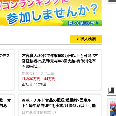
求人検索
プデス
左官職人/30代で年収500万円以上も可能!/左
官経験者の採用/賞与年3回支給/有休消化率
も80%以上
株式会社ツジヤ工業
月給30万円～44万円
正社員 / 北海道
内勤・オ
冷凍・チルド食品の配送/近距離×固定ルー
与あ
ト/“毎年給与UP”を実現/月収42万以上可能
日本低温運輸株式会社