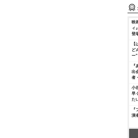
映
ィ
登
【
ど
ー
『
出
者
小
早
た
『
演