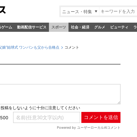
ニュース・特集
&ゲーム
動画配信サービス
スポーツ
社会・経済
グルメ
ビューティ
ラ
“父娘”始球式 ワンバンも父から合格点
コメント