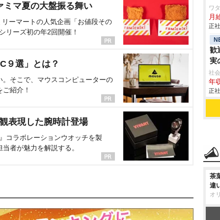
ァミマ夏の大盤振る舞い
ワタ
月
ミリーマートの人気企画「お値段その
正社
、シリーズ初の年2回開催！
N
歓
実
C９選」とは？
社会
い。そこで、マウスコンピューターの
年収
をご紹介！
正社
界観表現した腕時計登場
NT』コラボレーションウオッチを製
担当者が魅力を解説する。
茶
違
オ