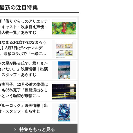
画『借りぐらしのアリエッテ
』キャスト・吹き替え声優・
場人物一覧／あらすじ
はなまるおばけ×はなまるう
ん】8月7日は“ハナマルデ
”、念願コラボで「一緒に…
あの星が降る丘で、君とまた
会いたい。』映画情報｜出演
・スタッフ・あらすじ
谷実可子、12月公演の準備は
くも85%完了「照明演出をし
いという願望が確信に…
ブルーロック』映画情報｜出
者・スタッフ・あらすじ
特集をもっと見る