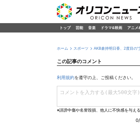
トップ
芸能
音楽
ドラマ&映画
アニメ
ホーム
スポーツ
AKB倉持明日香、2度目の
この記事のコメント
利用規約
を遵守の上、ご投稿ください。