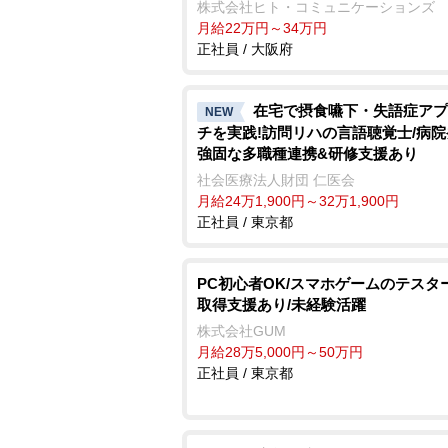
株式会社ヒト・コミュニケーションズ
月給22万円～34万円
正社員 / 大阪府
在宅で摂食嚥下・失語症アプ
NEW
チを実践!訪問リハの言語聴覚士/病
強固な多職種連携&研修支援あり
社会医療法人財団 仁医会
月給24万1,900円～32万1,900円
正社員 / 東京都
PC初心者OK/スマホゲームのテスタ
取得支援あり/未経験活躍
株式会社GUM
月給28万5,000円～50万円
正社員 / 東京都