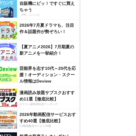
自販機にピッ！ですぐに買え
ちゃう
（PR）ジハンピ
2026年7月夏ドラマも、注目
作＆話題作が勢ぞろい！
【夏アニメ2026】7月期夏の
新アニメを一挙紹介！
芸能界を志す10代～20代を応
援！オーディション・スクー
ル情報はDeview
漫画読み放題サブスクおすす
め11選【徹底比較】
オリコン顧客満足度ランキング
2026年動画配信サービスおす
すめ40選【徹底比較】
CS動画配信サービス20選