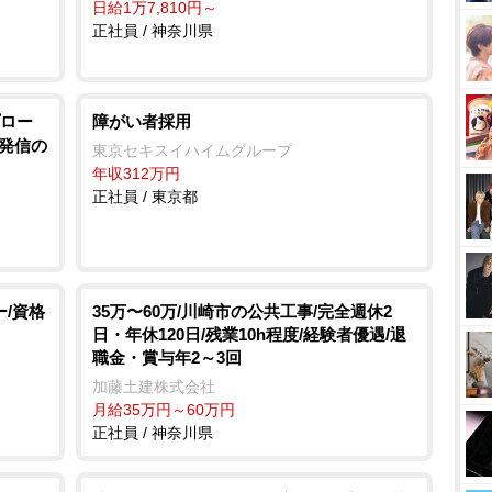
日給1万7,810円～
正社員 / 神奈川県
ロー
障がい者採用
院発信の
東京セキスイハイムグループ
年収312万円
正社員 / 東京都
ー/資格
35万〜60万/川崎市の公共工事/完全週休2
日・年休120日/残業10h程度/経験者優遇/退
職金・賞与年2～3回
加藤土建株式会社
月給35万円～60万円
正社員 / 神奈川県