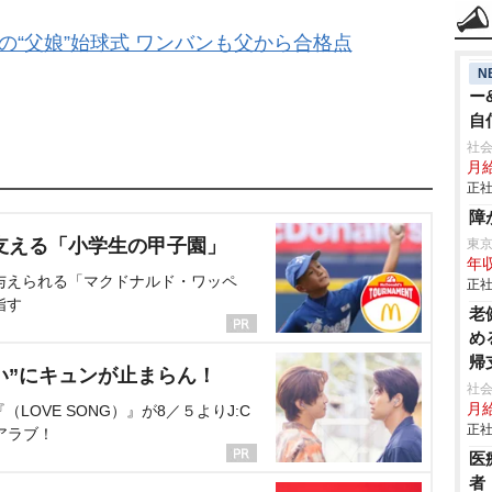
の“父娘”始球式 ワンバンも父から合格点
N
ー
自
年
社会
月給
正社
障
支える「小学生の甲子園」
東
年収
与えられる「マクドナルド・ワッペ
正社
指す
老
め
帰
い”にキュンが止まらん！
社会
月給
OVE SONG）』が8／５よりJ:C
正社
アラブ！
医
者