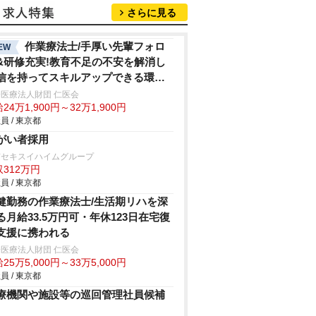
さらに見る
作業療法士/手厚い先輩フォロ
EW
&研修充実!教育不足の不安を解消し
信を持ってスキルアップできる環境
休120日超
医療法人財団 仁医会
24万1,900円～32万1,900円
員 / 東京都
がい者採用
京セキスイハイムグループ
312万円
員 / 東京都
健勤務の作業療法士/生活期リハを深
る月給33.5万円可・年休123日在宅復
支援に携われる
医療法人財団 仁医会
25万5,000円～33万5,000円
員 / 東京都
療機関や施設等の巡回管理社員候補