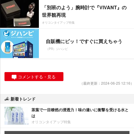
「別班のよう」腕時計で『VIVANT』の
世界観再現
オリコンタイアップ特集
自販機にピッ！ですぐに買えちゃう
（PR）ジハンピ
コメントする・見る
（最終更新：2024-06-25 12:16）
新着トレンド
茶葉で一目瞭然の浸透力！味の違いに衝撃を受ける水と
は
オリコンタイアップ特集