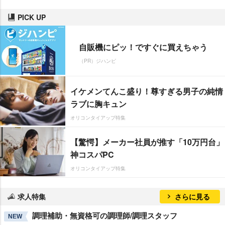
PICK UP
自販機にピッ！ですぐに買えちゃう
（PR）ジハンピ
イケメンてんこ盛り！尊すぎる男子の純情
ラブに胸キュン
オリコンタイアップ特集
【驚愕】メーカー社員が推す「10万円台」
神コスパPC
オリコンタイアップ特集
求人特集
さらに見る
調理補助・無資格可の調理師/調理スタッフ
NEW