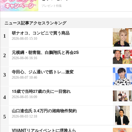
プレゼント特集
ニュース記事アクセスランキング
研ナオコ、コンビニで買う商品
1
2026-08-05 15:10
元横綱・朝青龍、白鵬翔氏と再会2S
2
2026-08-06 16:16
寺田心、ジム通いで筋トレ…激変
3
2026-08-07 10:46
15歳で当時27歳の夫に一目惚れ
4
2026-08-05 16:09
山口達也氏 3.4万円の湘南物件契約
5
2026-08-03 12:18
VIVANTリアルイベントに堺雅人ら