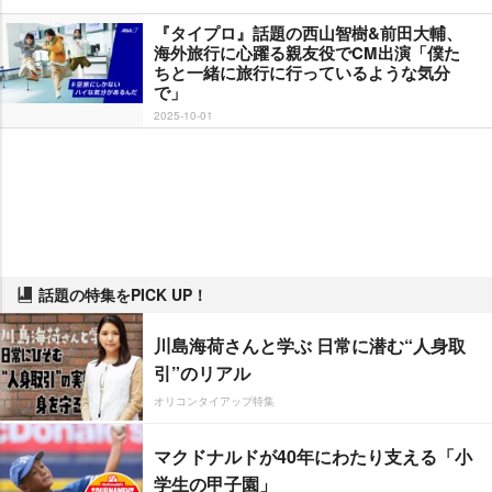
『タイプロ』話題の西山智樹&前田大輔、
海外旅行に心躍る親友役でCM出演「僕た
ちと一緒に旅行に行っているような気分
で」
2025-10-01
話題の特集をPICK UP！
川島海荷さんと学ぶ 日常に潜む“人身取
引”のリアル
オリコンタイアップ特集
マクドナルドが40年にわたり支える「小
学生の甲子園」