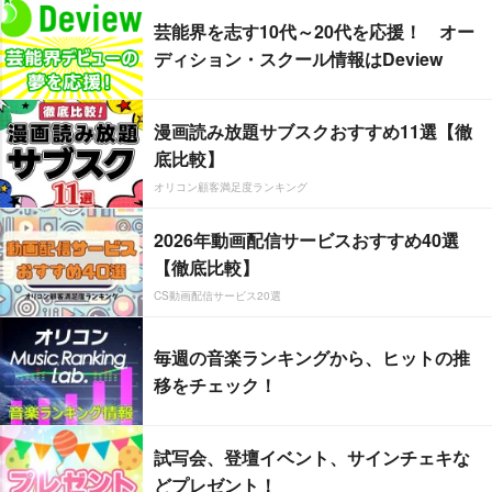
芸能界を志す10代～20代を応援！ オー
ディション・スクール情報はDeview
漫画読み放題サブスクおすすめ11選【徹
底比較】
オリコン顧客満足度ランキング
2026年動画配信サービスおすすめ40選
【徹底比較】
CS動画配信サービス20選
毎週の音楽ランキングから、ヒットの推
移をチェック！
試写会、登壇イベント、サインチェキな
どプレゼント！