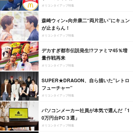
オリコンタイアップ特集
森崎ウィン×向井康二“両片思い”にキュン
が止まらん！
オリコンタイアップ特集
デカすぎ都市伝説発生!?ファミマ45％増
量作戦再来
オリコンタイアップ特集
SUPER★DRAGON、自ら描いた”レトロ
フューチャー”
オリコンタイアップ特集
パソコンメーカー社員が本気で選んだ「1
0万円台PC３選」
オリコンタイアップ特集