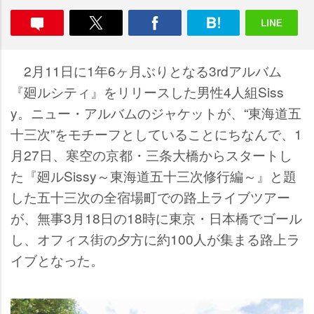
2月11日に1年6ヶ月ぶりとなる3rdアルバム
『廻ルシティ』をリリースした男性4人組Siss
y。ニュー・アルバムのジャケットが、“東海道五
十三次”をモチーフとしていることにちなんで、1
月27日、寒空の京都・三条大橋からスタートし
た『廻ルSissy～東海道五十三次修行編～』と題
した五十三次の全宿場町での路上ライブツアー
が、無事3月18日の18時に東京・日本橋でゴール
し、オフィス街の夕方に約100人が集まる路上ラ
イブとなった。