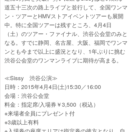
道五十三次の路上ライブと並行して、全国ワンマ
ン・ツアーとHMVストアイベントツアーも展開
中。特に全国ツアーは残すところ、4月4日
（土）のツアー・ファイナル、渋谷公会堂のみと
なる。すでに静岡、名古屋、大阪、福岡でワンマ
ンとも今まで以上に盛況となり、1年ぶりに挑む
渋谷公会堂のワンマンライブに期待が高まる。
≪Sissy 渋谷公演
日時：2015年4月4日(土)15:30／16:00
会場：渋谷公会堂
料金：指定席/入場券￥3,500（税込）
※来場者全員にプレゼント付
※3歳以上有料
※入場券の座席エリアは指定券の後方となり、自