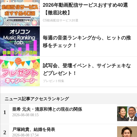
2026年動画配信サービスおすすめ40選
【徹底比較】
CS動画配信サービス20選
毎週の音楽ランキングから、ヒットの推
移をチェック！
試写会、登壇イベント、サインチェキな
どプレゼント！
プレゼント特集
ニュース記事アクセスランキング
亜希 元夫・清原和博との現在の関係
1
2026-08-08 08:15
戸塚純貴、結婚を発表
2
2026-08-08 17:54