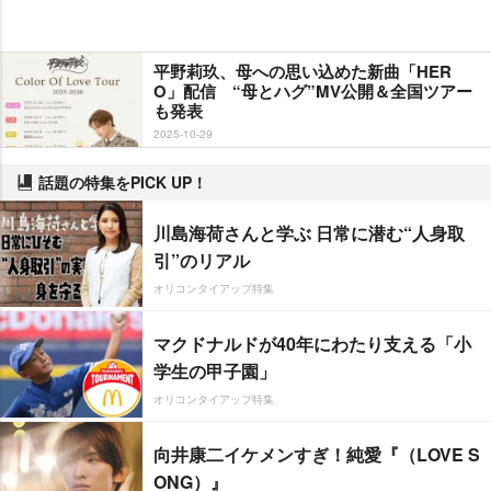
平野莉玖、母への思い込めた新曲「HER
O」配信 “母とハグ”MV公開＆全国ツアー
も発表
2025-10-29
話題の特集をPICK UP！
川島海荷さんと学ぶ 日常に潜む“人身取
引”のリアル
オリコンタイアップ特集
マクドナルドが40年にわたり支える「小
学生の甲子園」
オリコンタイアップ特集
向井康二イケメンすぎ！純愛『（LOVE S
ONG）』