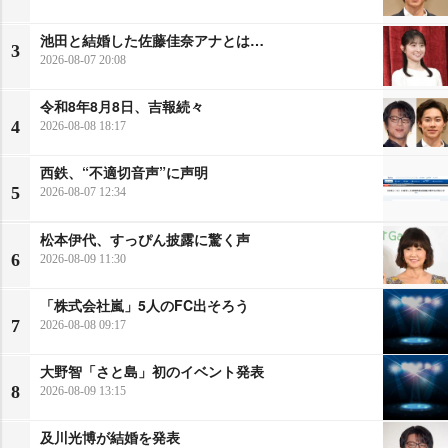
池田と結婚した佐藤佳奈アナとは…
3
2026-08-07 20:08
令和8年8月8日、吉報続々
4
2026-08-08 18:17
西鉄、“不適切音声”に声明
5
2026-08-07 12:34
松本伊代、すっぴん披露に驚く声
6
2026-08-09 11:30
「株式会社嵐」5人のFC出そろう
7
2026-08-08 09:17
大野智「さと島」初のイベント発表
8
2026-08-09 13:15
及川光博が結婚を発表