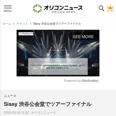
ホーム
チケット
Sissy 渋谷公会堂でツアーファイナル
SEE MORE
Powered by 
GliaStudios
M
ニュース
u
t
Sissy 渋谷公会堂でツアーファイナル
e
オリコンニュース
2015-03-24 11:02