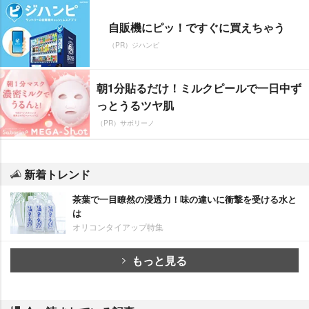
自販機にピッ！ですぐに買えちゃう
（PR）ジハンピ
朝1分貼るだけ！ミルクピールで一日中ず
っとうるツヤ肌
（PR）サボリーノ
新着トレンド
茶葉で一目瞭然の浸透力！味の違いに衝撃を受ける水と
は
オリコンタイアップ特集
もっと見る