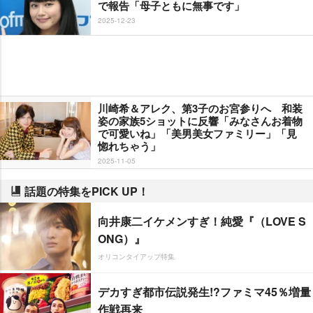
で報告「母子ともに無事です」
2025-12-23
川崎希＆アレク、第3子のお宮参りへ 和装
姿の家族5ショットに反響「みなさんお着物
で可愛いね」「美男美女ファミリー」「見
惚れちゃう」
2025-11-05
話題の特集をPICK UP！
向井康二イケメンすぎ！純愛『（LOVE S
ONG）』
オリコンタイアップ特集
デカすぎ都市伝説発生!?ファミマ45％増量
作戦再来