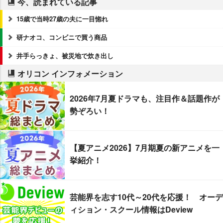
今、読まれている記事
15歳で当時27歳の夫に一目惚れ
研ナオコ、コンビニで買う商品
井手らっきょ、被災地で炊き出し
オリコン インフォメーション
2026年7月夏ドラマも、注目作＆話題作が
勢ぞろい！
【夏アニメ2026】7月期夏の新アニメを一
挙紹介！
芸能界を志す10代～20代を応援！ オーデ
ィション・スクール情報はDeview