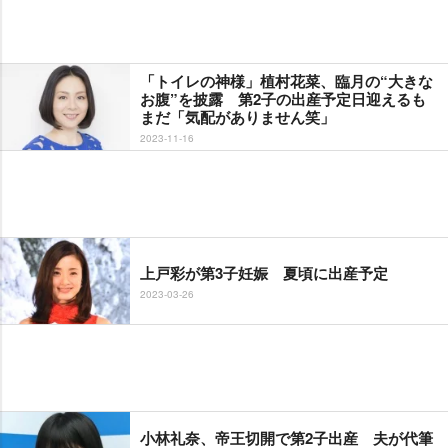
「トイレの神様」植村花菜、臨月の“大きな
お腹”を披露 第2子の出産予定日迎えるも
まだ「気配がありません笑」
2023-11-16
上戸彩が第3子妊娠 夏頃に出産予定
2023-03-26
小林礼奈、帝王切開で第2子出産 夫が代筆