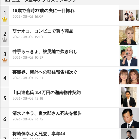
15歳で当時27歳の夫に一目惚れ
1
2026-08-05 16:09
研ナオコ、コンビニで買う商品
2
2026-08-05 15:10
井手らっきょ、被災地で炊き出し
3
2026-08-05 10:39
芸能界、海外への移住報告相次ぐ
4
2026-08-04 19:53
山口達也氏 3.4万円の湘南物件契約
5
2026-08-03 12:18
清水アキラ、良太郎さん死去を報告
6
2026-08-02 16:45
梅崎伸幸さん死去、享年44