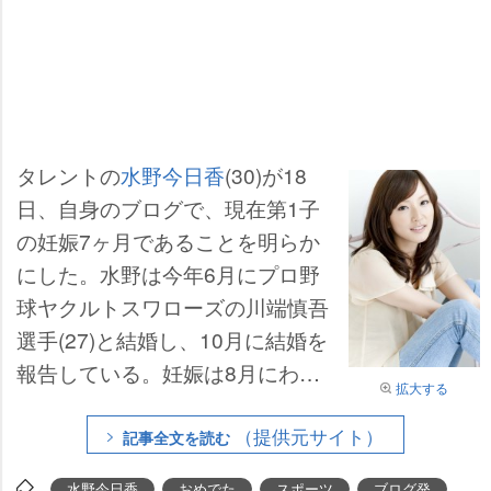
タレントの
水野今日香
(30)が18
日、自身のブログで、現在第1子
の妊娠7ヶ月であることを明らか
にした。水野は今年6月にプロ野
球ヤクルトスワローズの川端慎吾
選手(27)と結婚し、10月に結婚を
報告している。妊娠は8月にわか
拡大する
ったという。
（提供元サイト）
記事全文を読む
水野今日香
おめでた
スポーツ
ブログ発