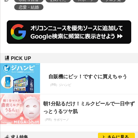
恋愛・結婚
PICK UP
自販機にピッ！ですぐに買えちゃう
（PR）ジハンピ
朝1分貼るだけ！ミルクピールで一日中ず
っとうるツヤ肌
（PR）サボリーノ
求人特集
さらに見る