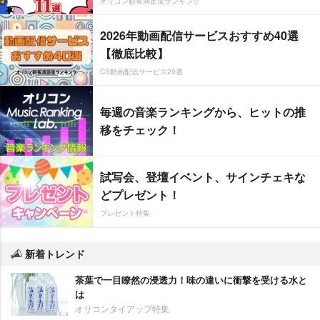
オリコン顧客満足度ランキング
2026年動画配信サービスおすすめ40選
【徹底比較】
CS動画配信サービス20選
毎週の音楽ランキングから、ヒットの推
移をチェック！
試写会、登壇イベント、サインチェキな
どプレゼント！
プレゼント特集
新着トレンド
茶葉で一目瞭然の浸透力！味の違いに衝撃を受ける水と
は
オリコンタイアップ特集