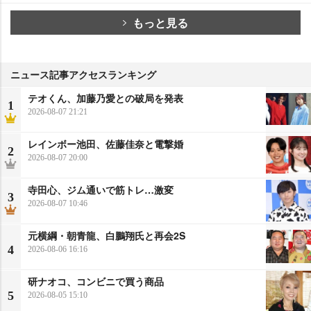
もっと見る
ニュース記事アクセスランキング
テオくん、加藤乃愛との破局を発表
1
2026-08-07 21:21
レインボー池田、佐藤佳奈と電撃婚
2
2026-08-07 20:00
寺田心、ジム通いで筋トレ…激変
3
2026-08-07 10:46
元横綱・朝青龍、白鵬翔氏と再会2S
4
2026-08-06 16:16
研ナオコ、コンビニで買う商品
5
2026-08-05 15:10