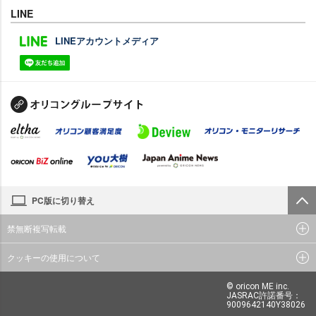
LINE
LINEアカウントメディア
PC版に切り替え
禁無断複写転載
クッキーの使用について
© oricon ME inc.
JASRAC許諾番号：
9009642140Y38026