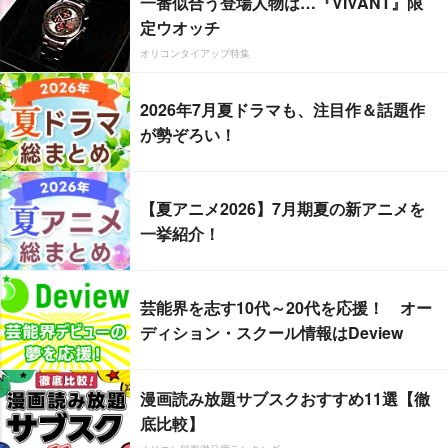
一番似合う登場人物は…『VIVANT』限
定ウオッチ
オリコンタイアップ特集
2026年7月夏ドラマも、注目作＆話題作
が勢ぞろい！
【夏アニメ2026】7月期夏の新アニメを
一挙紹介！
芸能界を志す10代～20代を応援！ オー
ディション・スクール情報はDeview
漫画読み放題サブスクおすすめ11選【徹
底比較】