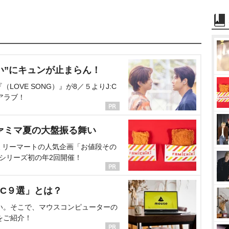
い”にキュンが止まらん！
OVE SONG）』が8／５よりJ:C
アラブ！
ァミマ夏の大盤振る舞い
ミリーマートの人気企画「お値段その
、シリーズ初の年2回開催！
C９選」とは？
い。そこで、マウスコンピューターの
をご紹介！