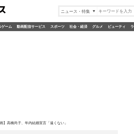
ニュース・特集
&ゲーム
動画配信サービス
スポーツ
社会・経済
グルメ
ビューティ
ラ
画】高橋尚子、年内結婚宣言「遠くない」