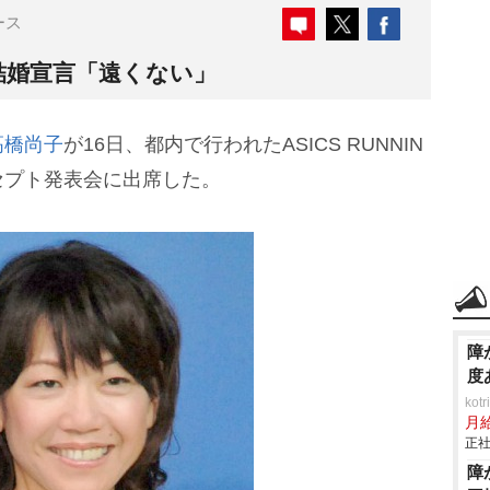
ース
結婚宣言「遠くない」
高橋尚子
が16日、都内で行われたASICS RUNNIN
コンセプト発表会に出席した。
障
度
ko
月
正社
障