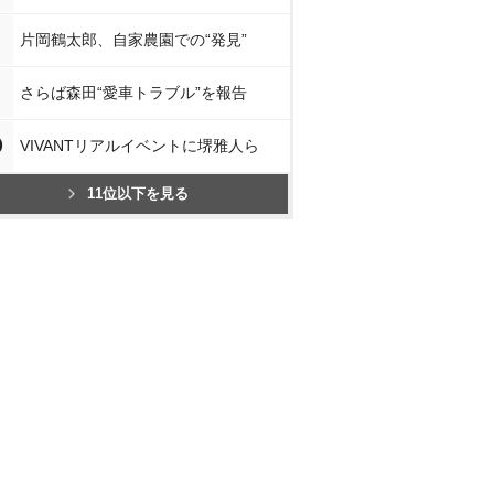
片岡鶴太郎、自家農園での“発見”
さらば森田“愛車トラブル”を報告
0
VIVANTリアルイベントに堺雅人ら
11位以下を見る