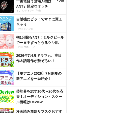
一番似合う登場人物は…『VIV
ANT』限定ウオッチ
オリコンタイアップ特集
自販機にピッ！ですぐに買え
ちゃう
（PR）ジハンピ
朝1分貼るだけ！ミルクピール
で一日中ずっとうるツヤ肌
（PR）サボリーノ
2026年7月夏ドラマも、注目
作＆話題作が勢ぞろい！
【夏アニメ2026】7月期夏の
新アニメを一挙紹介！
芸能界を志す10代～20代を応
援！オーディション・スクー
ル情報はDeview
漫画読み放題サブスクおすす