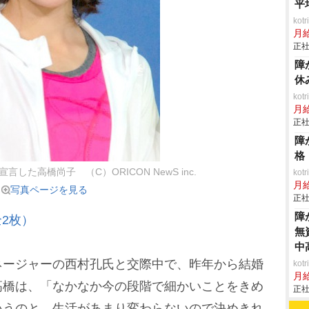
平
ko
月
正社
障
休
ko
月
正社
障
格
した高橋尚子 （C）ORICON NewS inc.
ko
月
写真ページを見る
正社
障
2枚）
無
中
ージャーの西村孔氏と交際中で、昨年から結婚
ko
月
高橋は、「なかなか今の段階で細かいことをきめ
正社
いうのと、生活があまり変わらないので決めきれ