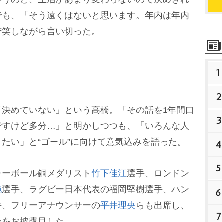
でも、「そう遠くはないと思います。年内は年内
苦笑しながら言い切った。
1
2
決めていない」という高橋。「その話を1年間口
3
ですけど多分…」と明かしつつも、「いろんな人
たい」と“ゴール”に向けて意気込みを語った。
4
5
ーボール銅メダリスト
竹下佳江
選手、ロンドン
純
選手、ラグビー日本代表の福岡堅樹選手、ハン
6
手、フリーアナウンサーの
平井理央
らも出席し、
7
ーをお披露目した。