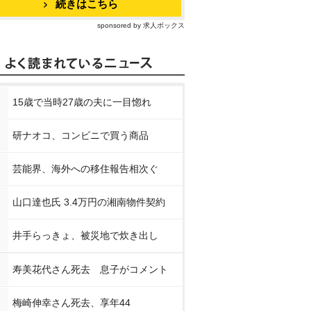
続きはこちら
sponsored by 求人ボックス
15歳で当時27歳の夫に一目惚れ
研ナオコ、コンビニで買う商品
芸能界、海外への移住報告相次ぐ
山口達也氏 3.4万円の湘南物件契約
井手らっきょ、被災地で炊き出し
寿美花代さん死去 息子がコメント
梅崎伸幸さん死去、享年44