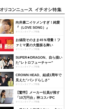
向井康二イケメンすぎ！純愛
『（LOVE SONG）』
オリコンタイアップ特集
お値段そのまま45％増量！フ
ァミマ夏の大盤振る舞い
オリコンタイアップ特集
SUPER★DRAGON、自ら描い
た”レトロフューチャー”
オリコンタイアップ特集
CROWN HEAD、結成1周年で
見えた”バンドらしさ”
オリコンタイアップ特集
【驚愕】メーカー社員が推す
「10万円台」神コスパPC
オリコンタイアップ特集