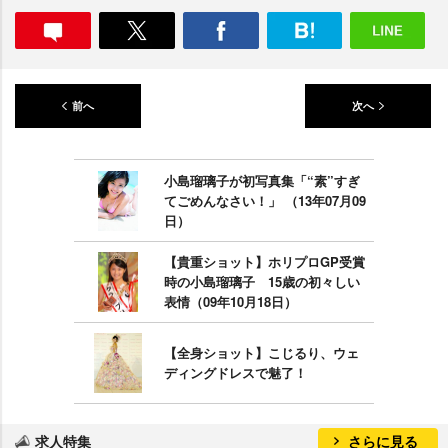
前へ
次へ
小島瑠璃子が初写真集「“素”すぎ
てごめんなさい！」 （13年07月09
日）
【貴重ショット】ホリプロGP受賞
時の小島瑠璃子 15歳の初々しい
表情（09年10月18日）
【全身ショット】こじるり、ウェ
ディングドレスで魅了！
求人特集
さらに見る