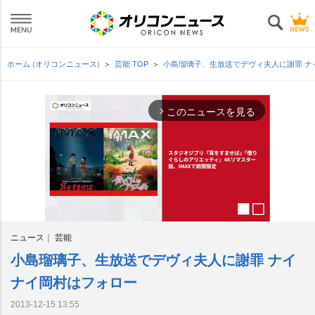
ホーム (オリコンニュース)
芸能 TOP
小島瑠璃子、生放送でデヴィ夫人に謝罪 
このニュースを見る
arrow_forward_ios
ニュース
芸能
小島瑠璃子、生放送でデヴィ夫人に謝罪 ナイ
M
u
ナイ岡村はフォロー
t
e
2013-12-15 13:55