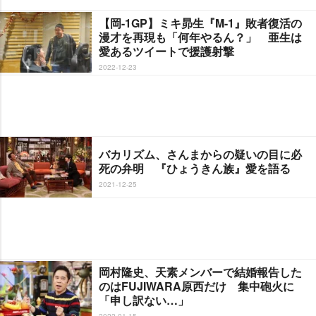
【岡-1GP】ミキ昴生『M-1』敗者復活の
漫才を再現も「何年やるん？」 亜生は
愛あるツイートで援護射撃
2022-12-23
バカリズム、さんまからの疑いの目に必
死の弁明 『ひょうきん族』愛を語る
2021-12-25
岡村隆史、天素メンバーで結婚報告した
のはFUJIWARA原西だけ 集中砲火に
「申し訳ない…」