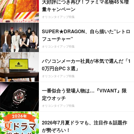
大好評につき再び！ファミマ名物45％増
量キャンペーン
オリコンタイアップ特集
SUPER★DRAGON、自ら描いた”レトロ
フューチャー”
オリコンタイアップ特集
パソコンメーカー社員が本気で選んだ「1
0万円台PC３選」
オリコンタイアップ特集
一番似合う登場人物は…『VIVANT』限
定ウオッチ
オリコンタイアップ特集
2026年7月夏ドラマも、注目作＆話題作
が勢ぞろい！