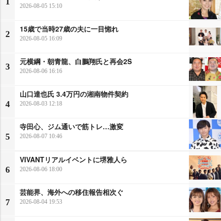
1
2026-08-05 15:10
15歳で当時27歳の夫に一目惚れ
2
2026-08-05 16:09
元横綱・朝青龍、白鵬翔氏と再会2S
3
2026-08-06 16:16
山口達也氏 3.4万円の湘南物件契約
4
2026-08-03 12:18
寺田心、ジム通いで筋トレ…激変
5
2026-08-07 10:46
VIVANTリアルイベントに堺雅人ら
6
2026-08-06 18:00
芸能界、海外への移住報告相次ぐ
7
2026-08-04 19:53