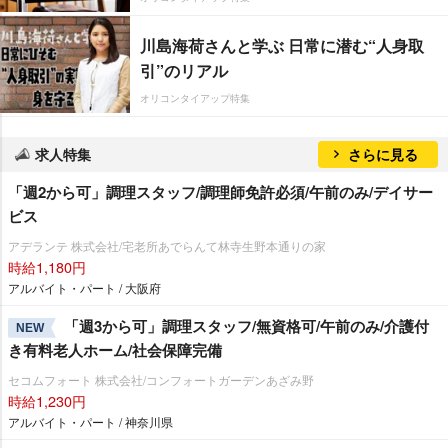
川島海荷さんと学ぶ 日常に潜む“人身取
引”のリアル
オリコンタイアップ特集
求人特集
さらに見る
「週2から可」調理スタッフ/調理師免許必須/午前のみ/デイサー
ビス
アデランテ 株式会社/宅老所あでらんて林寺生野本通りの家
時給1,180円
アルバイト・パート / 大阪府
「週3から可」調理スタッフ/無資格可/午前のみ/介護付
NEW
き有料老人ホーム/社会保障完備
セコムフォート 株式会社/コンフォートガーデンあざみ野
時給1,230円
アルバイト・パート / 神奈川県