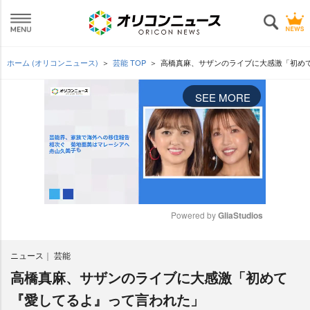
ホーム (オリコンニュース)
芸能 TOP
高橋真麻、サザンのライブに大感激「初め
SEE MORE
Powered by 
GliaStudios
M
ニュース
芸能
u
t
高橋真麻、サザンのライブに大感激「初めて
e
『愛してるよ』って言われた」