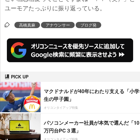
ユーモアたっぷりに振り返っている。
高橋真麻
アナウンサー
ブログ発
PICK UP
マクドナルドが40年にわたり支える「小学
生の甲子園」
オリコンタイアップ特集
パソコンメーカー社員が本気で選んだ「10
万円台PC３選」
オリコンタイアップ特集