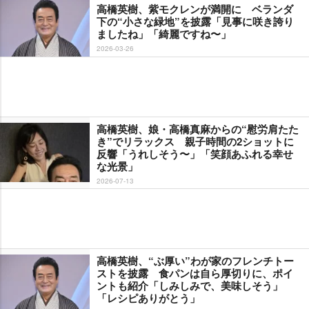
高橋英樹、紫モクレンが満開に ベランダ
下の“小さな緑地”を披露「見事に咲き誇り
ましたね」「綺麗ですね〜」
2026-03-26
高橋英樹、娘・高橋真麻からの“慰労肩たた
き”でリラックス 親子時間の2ショットに
反響「うれしそう〜」「笑顔あふれる幸せ
な光景」
2026-07-13
高橋英樹、“ぶ厚い”わが家のフレンチトー
ストを披露 食パンは自ら厚切りに、ポイ
ントも紹介「しみしみで、美味しそう」
「レシピありがとう」