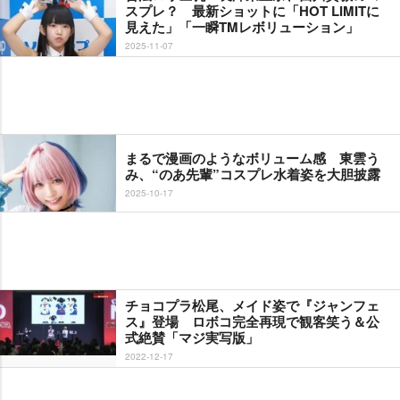
スプレ？ 最新ショットに「HOT LIMITに
見えた」「一瞬TMレボリューション」
2025-11-07
まるで漫画のようなボリューム感 東雲う
み、“のあ先輩”コスプレ水着姿を大胆披露
2025-10-17
チョコプラ松尾、メイド姿で『ジャンフェ
ス』登場 ロボコ完全再現で観客笑う＆公
式絶賛「マジ実写版」
2022-12-17