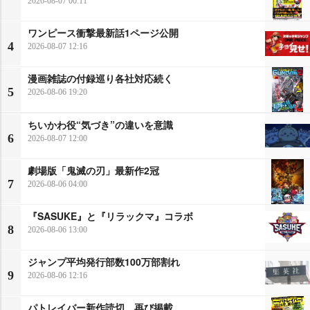
2026-08-07 00:11
ワンピース衝撃最新話1ページ公開
4
2026-08-07 12:16
漫画雑誌の付録巡り各社対応続く
5
2026-08-06 19:20
ちいかわ役“気づき”の違いを意識
6
2026-08-07 12:00
劇場版「鬼滅の刃」最新作2冠
7
2026-08-06 04:00
『SASUKE』と『リラックマ』コラボ
8
2026-08-06 13:00
ジャンプ平均発行部数100万部割れ
9
2026-08-06 12:16
パトレイバー新作読切、再び掲載