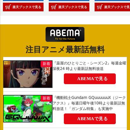
楽天ブックスで見る
楽天ブックスで見る
楽天ブックスで見
注目アニメ最新話無料
『薬屋のひとりごと - シーズン2』毎週金曜
深夜24 時より最新話無料放送
ABEMAで見る
『機動戦士Gundam GQuuuuuuX（ジーク
アクス）』毎週日曜午後10時より最新話無
料放送！「ガンダム特集」も実施中
ABEMAで見る