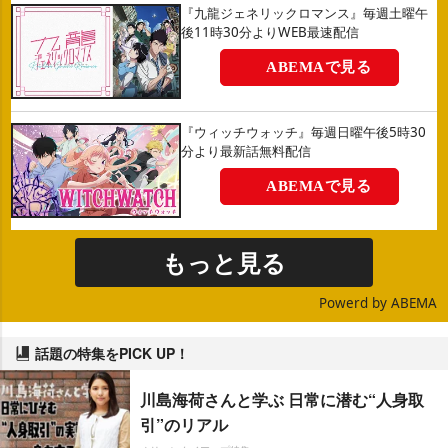
『九龍ジェネリックロマンス』毎週土曜午
後11時30分よりWEB最速配信
ABEMAで見る
『ウィッチウォッチ』毎週日曜午後5時30
分より最新話無料配信
ABEMAで見る
もっと見る
Powerd by ABEMA
話題の特集をPICK UP！
川島海荷さんと学ぶ 日常に潜む“人身取
引”のリアル