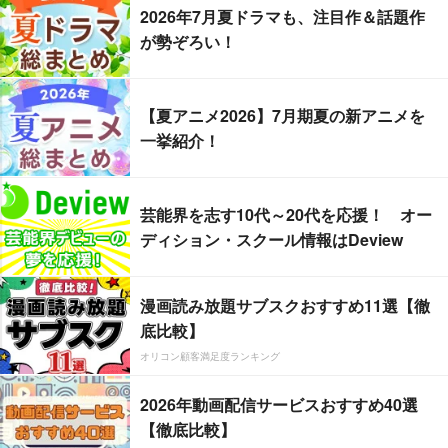
2026年7月夏ドラマも、注目作＆話題作
が勢ぞろい！
【夏アニメ2026】7月期夏の新アニメを
一挙紹介！
芸能界を志す10代～20代を応援！ オー
ディション・スクール情報はDeview
漫画読み放題サブスクおすすめ11選【徹
底比較】
オリコン顧客満足度ランキング
2026年動画配信サービスおすすめ40選
【徹底比較】