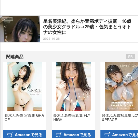
星名美津紀、柔らか豊満ボディ披露 16歳
の美少女グラドル→29歳・色気まとうオト
ナの女性に
2025-10-28
関連商品
鈴木ふみ奈 写真集 GRA
鈴木ふみ奈写真集 FLY 
鈴木ふみ奈写真集 LO
CE
HIGH
&PEACE
Amazonで見る
Amazonで見る
Amazonで見