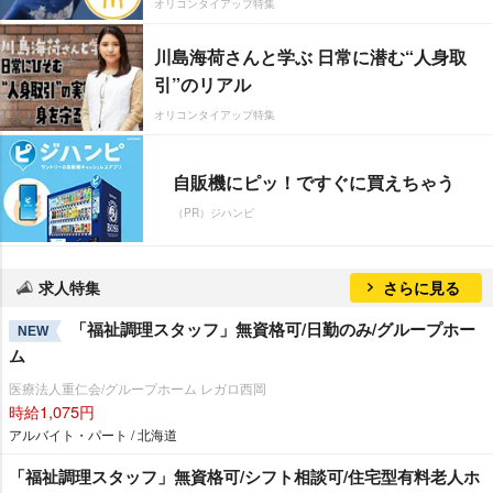
オリコンタイアップ特集
川島海荷さんと学ぶ 日常に潜む“人身取
引”のリアル
オリコンタイアップ特集
自販機にピッ！ですぐに買えちゃう
（PR）ジハンピ
求人特集
さらに見る
「福祉調理スタッフ」無資格可/日勤のみ/グループホー
NEW
ム
医療法人重仁会/グループホーム レガロ西岡
時給1,075円
アルバイト・パート / 北海道
「福祉調理スタッフ」無資格可/シフト相談可/住宅型有料老人ホ