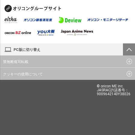
PC版に切り替え
禁無断複写転載
クッキーの使用について
© oricon ME inc.
JASRAC許諾番号：
9009642140Y38026