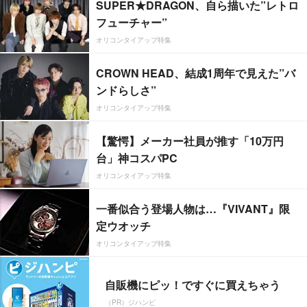
SUPER★DRAGON、自ら描いた”レトロ
フューチャー”
オリコンタイアップ特集
CROWN HEAD、結成1周年で見えた”バ
ンドらしさ”
オリコンタイアップ特集
【驚愕】メーカー社員が推す「10万円
台」神コスパPC
オリコンタイアップ特集
一番似合う登場人物は…『VIVANT』限
定ウオッチ
オリコンタイアップ特集
自販機にピッ！ですぐに買えちゃう
（PR）ジハンピ