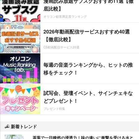
漫画読み放題サブスクおすすめ11選【徹
底比較】
オリコン顧客満足度ランキング
2026年動画配信サービスおすすめ40選
【徹底比較】
CS動画配信サービス20選
毎週の音楽ランキングから、ヒットの推
移をチェック！
試写会、登壇イベント、サインチェキな
どプレゼント！
プレゼント特集
新着トレンド
茶葉で一目瞭然の浸透力！味の違いに衝撃を受ける水と