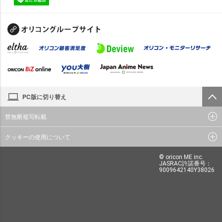
PC版に切り替え
禁無断複写転載
クッキーの使用について
© oricon ME inc.
JASRAC許諾番号：
9009642140Y38026