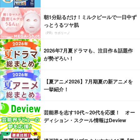
朝1分貼るだけ！ミルクピールで一日中ず
っとうるツヤ肌
（PR）サボリーノ
2026年7月夏ドラマも、注目作＆話題作
が勢ぞろい！
【夏アニメ2026】7月期夏の新アニメを
一挙紹介！
芸能界を志す10代～20代を応援！ オー
ディション・スクール情報はDeview