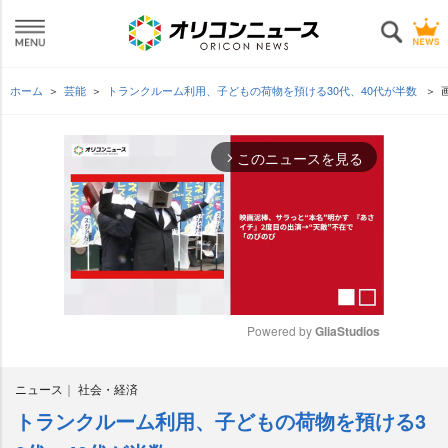
ホーム
芸能
トランクルーム利用、子どもの荷物を預ける30代、40代が半数
このニュースを見る
arrow_forward_ios
Powered by 
GliaStudios
M
ニュース
社会・経済
u
t
トランクルーム利用、子どもの荷物を預ける3
e