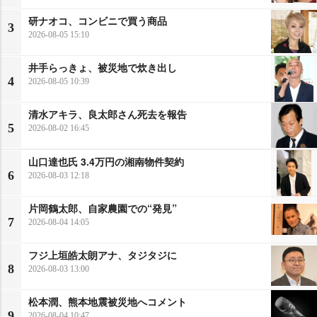
研ナオコ、コンビニで買う商品
3
2026-08-05 15:10
井手らっきょ、被災地で炊き出し
4
2026-08-05 10:39
清水アキラ、良太郎さん死去を報告
5
2026-08-02 16:45
山口達也氏 3.4万円の湘南物件契約
6
2026-08-03 12:18
片岡鶴太郎、自家農園での“発見”
7
2026-08-04 14:05
フジ上垣皓太朗アナ、タジタジに
8
2026-08-03 13:00
松本潤、熊本地震被災地へコメント
9
2026-08-04 10:47