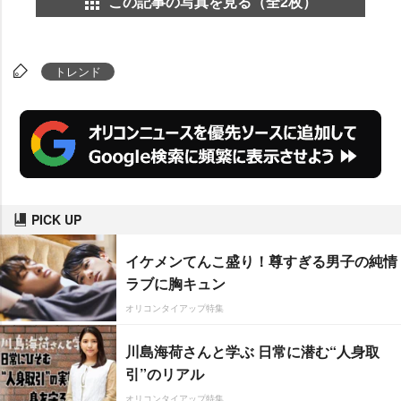
この記事の写真を見る（全2枚）
トレンド
PICK UP
イケメンてんこ盛り！尊すぎる男子の純情
ラブに胸キュン
オリコンタイアップ特集
川島海荷さんと学ぶ 日常に潜む“人身取
引”のリアル
オリコンタイアップ特集