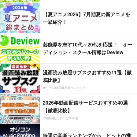
【夏アニメ2026】7月期夏の新アニメを
一挙紹介！
芸能界を志す10代～20代を応援！ オー
ディション・スクール情報はDeview
漫画読み放題サブスクおすすめ11選【徹
底比較】
オリコン顧客満足度ランキング
2026年動画配信サービスおすすめ40選
【徹底比較】
CS動画配信サービス20選
毎週の音楽ランキングから、ヒットの推