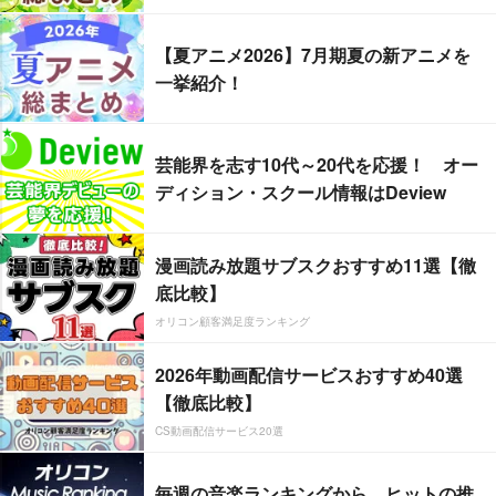
【夏アニメ2026】7月期夏の新アニメを
一挙紹介！
芸能界を志す10代～20代を応援！ オー
ディション・スクール情報はDeview
漫画読み放題サブスクおすすめ11選【徹
底比較】
オリコン顧客満足度ランキング
2026年動画配信サービスおすすめ40選
【徹底比較】
CS動画配信サービス20選
毎週の音楽ランキングから、ヒットの推