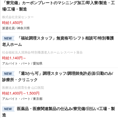
「寮完備」カーボンプレートのマシニング加工/即入寮/製造・工
場/工場・製造
株式会社京栄センター
時給1,450円
派遣社員 / 神奈川県
「福祉調理スタッフ」無資格可/シフト相談可/特別養護
NEW
老人ホーム
社会福祉法人清洞会/特別養護老人ホーム レスペート落合
時給1,140円～
アルバイト・パート / 愛知県
「週3から可」調理スタッフ/調理師免許必須/日勤のみ/
NEW
診療所・クリニック
医療法人社団育生會 山口医院
時給1,400円～1,500円
アルバイト・パート / 東京都
医薬品・医療関連製品の仕込み/寮完備/日払い/工場・製
NEW
造