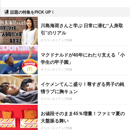
話題の特集をPICK UP！
川島海荷さんと学ぶ 日常に潜む“人身取
引”のリアル
オリコンタイアップ特集
マクドナルドが40年にわたり支える「小
学生の甲子園」
オリコンタイアップ特集
イケメンてんこ盛り！尊すぎる男子の純
情ラブに胸キュン
オリコンタイアップ特集
お値段そのまま45％増量！ファミマ夏の
大盤振る舞い
オリコンタイアップ特集