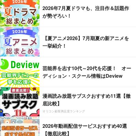
2026年7月夏ドラマも、注目作＆話題作
が勢ぞろい！
【夏アニメ2026】7月期夏の新アニメを
一挙紹介！
芸能界を志す10代～20代を応援！ オー
ディション・スクール情報はDeview
漫画読み放題サブスクおすすめ11選【徹
底比較】
オリコン顧客満足度ランキング
2026年動画配信サービスおすすめ40選
【徹底比較】