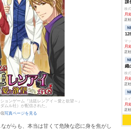
課
株
月
正社
N
1
マ
月
正社
N
織
株
月
正社
N
エ
ーションゲーム『法廷レンアイ～愛と欲望～』
月給
ンダムル社）が配信された。
正社
写真ページを見る
ながらも、本当は甘くて危険な恋に身を焦がし