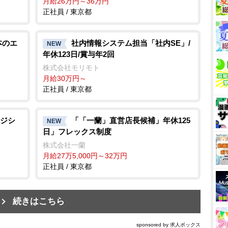
月給26万円～36万円
正社員 / 東京都
本のエ
社内情報システム担当「社内SE」/
NEW
年休123日/賞与年2回
株式会社モリモト
月給30万円～
正社員 / 東京都
ジシ
「「一蘭」直営店長候補」年休125
NEW
日」フレックス制度
株式会社一蘭
月給27万5,000円～32万円
正社員 / 東京都
続きはこちら
sponsored by 求人ボックス