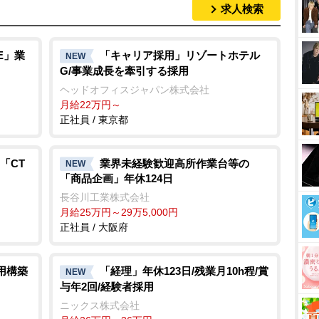
求人検索
E」業
「キャリア採用」リゾートホテル
NEW
G/事業成長を牽引する採用
ヘッドオフィスジャパン株式会社
月給22万円～
正社員 / 東京都
「CT
業界未経験歓迎高所作業台等の
NEW
「商品企画」年休124日
長谷川工業株式会社
月給25万円～29万5,000円
正社員 / 大阪府
用構築
「経理」年休123日/残業月10h程/賞
NEW
与年2回/経験者採用
ニックス株式会社