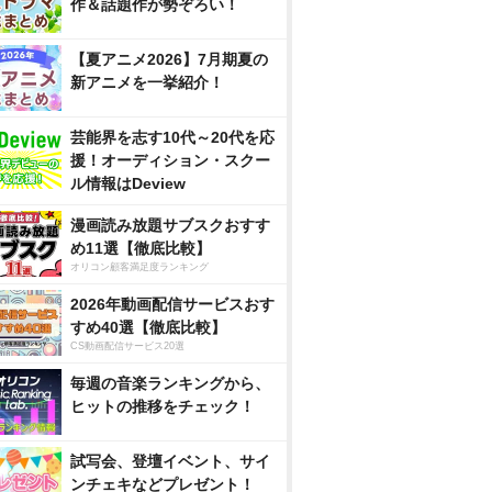
作＆話題作が勢ぞろい！
【夏アニメ2026】7月期夏の
新アニメを一挙紹介！
芸能界を志す10代～20代を応
援！オーディション・スクー
ル情報はDeview
漫画読み放題サブスクおすす
め11選【徹底比較】
オリコン顧客満足度ランキング
2026年動画配信サービスおす
すめ40選【徹底比較】
CS動画配信サービス20選
毎週の音楽ランキングから、
ヒットの推移をチェック！
試写会、登壇イベント、サイ
ンチェキなどプレゼント！