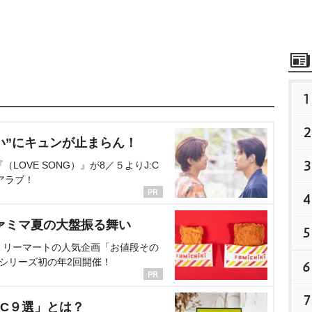
1
2
い”にキュンが止まらん！
3
OVE SONG）』が8／５よりJ:C
アラブ！
4
ァミマ夏の大盤振る舞い
5
ミリーマートの人気企画「お値段その
、シリーズ初の年2回開催！
6
7
C９選」とは？