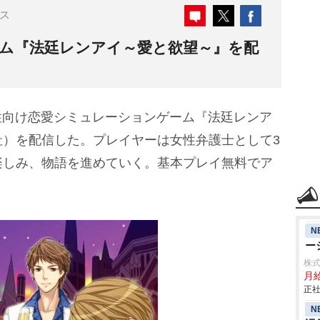
ス
ゲーム『法廷レンアイ～愛と欲望～』を配
性向け恋愛シミュレーションゲーム『法廷レンア
社）を配信した。プレイヤーは女性弁護士として3
楽しみ、物語を進めていく。基本プレイ無料でア
N
ー
株式
月給
正社
N