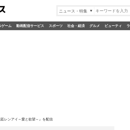
ニュース・特集
&ゲーム
動画配信サービス
スポーツ
社会・経済
グルメ
ビューティ
ラ
『法廷レンアイ～愛と欲望～』を配信