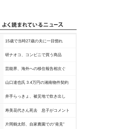
15歳で当時27歳の夫に一目惚れ
研ナオコ、コンビニで買う商品
芸能界、海外への移住報告相次ぐ
山口達也氏 3.4万円の湘南物件契約
井手らっきょ、被災地で炊き出し
寿美花代さん死去 息子がコメント
片岡鶴太郎、自家農園での“発見”