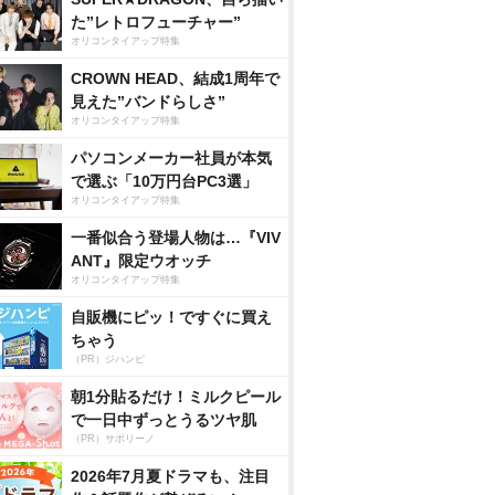
た”レトロフューチャー”
オリコンタイアップ特集
CROWN HEAD、結成1周年で
見えた”バンドらしさ”
オリコンタイアップ特集
パソコンメーカー社員が本気
で選ぶ「10万円台PC3選」
オリコンタイアップ特集
一番似合う登場人物は…『VIV
ANT』限定ウオッチ
オリコンタイアップ特集
自販機にピッ！ですぐに買え
ちゃう
（PR）ジハンピ
朝1分貼るだけ！ミルクピール
で一日中ずっとうるツヤ肌
（PR）サボリーノ
2026年7月夏ドラマも、注目