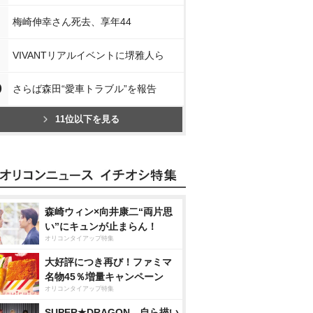
梅崎伸幸さん死去、享年44
VIVANTリアルイベントに堺雅人ら
0
さらば森田“愛車トラブル”を報告
11位以下を見る
森崎ウィン×向井康二“両片思
い”にキュンが止まらん！
オリコンタイアップ特集
大好評につき再び！ファミマ
名物45％増量キャンペーン
オリコンタイアップ特集
SUPER★DRAGON、自ら描い