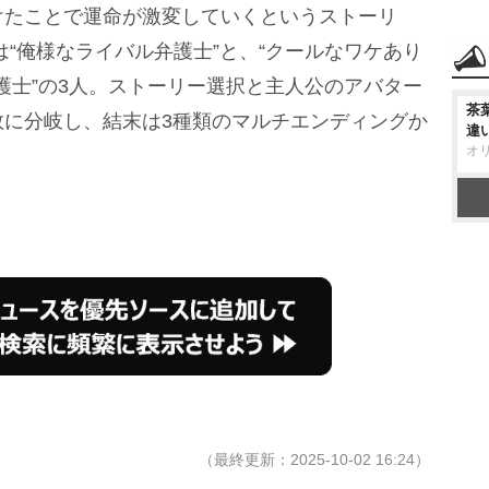
けたことで運命が激変していくというストーリ
は“俺様なライバル弁護士”と、“クールなワケあり
弁護士”の3人。ストーリー選択と主人公のアバター
茶
数に分岐し、結末は3種類のマルチエンディングか
違
オ
（最終更新：2025-10-02 16:24）