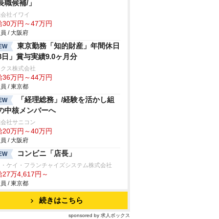
長職候補/」
式会社イワイ
給30万円～47万円
員 / 大阪府
東京勤務「知的財産」年間休日
EW
28日」賞与実績9.0ヶ月分
ックス株式会社
給36万円～44万円
員 / 東京都
「経理総務」/経験を活かし組
EW
の中核メンバーへ
式会社サニコン
給20万円～40万円
員 / 大阪府
コンビニ「店長」
EW
イ・ケイ・フランチャイズシステム株式会社
27万4,617円～
員 / 東京都
続きはこちら
sponsored by 求人ボックス