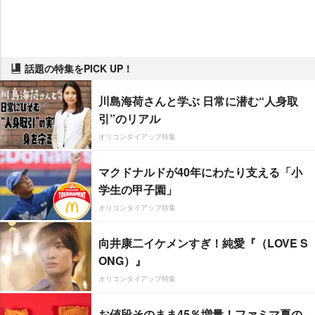
話題の特集をPICK UP！
川島海荷さんと学ぶ 日常に潜む“人身取
引”のリアル
オリコンタイアップ特集
マクドナルドが40年にわたり支える「小
学生の甲子園」
オリコンタイアップ特集
向井康二イケメンすぎ！純愛『（LOVE S
ONG）』
オリコンタイアップ特集
お値段そのまま45％増量！ファミマ夏の