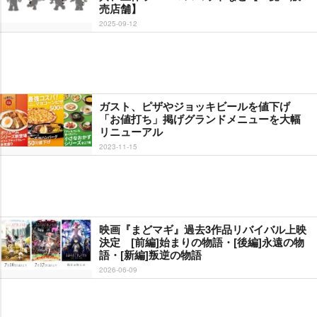
売店舗】
2025-09-12
ガスト、ピザやジョッキビールを値下げ
「お値打ち」掲げグランドメニューを大幅
リニューアル
2023-11-15
映画『まどマギ』過去3作品リバイバル上映
決定 [前編]始まりの物語・[後編]永遠の物
語・[新編]叛逆の物語
2026-06-09