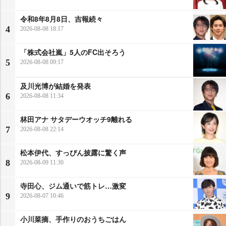
令和8年8月8日、吉報続々
4
2026-08-08 18:17
「株式会社嵐」5人のFC出そろう
5
2026-08-08 09:17
及川光博が結婚を発表
6
2026-08-08 11:34
林田アナ サタデーウオッチ9離れる
7
2026-08-08 22:14
松本伊代、すっぴん披露に驚く声
8
2026-08-09 11:30
寺田心、ジム通いで筋トレ…激変
9
2026-08-07 10:46
小川菜摘、手作りのおうちごはん