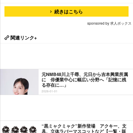
続きはこちら
sponsored by 求人ボックス
関連リンク+
元NMB48川上千尋、元日から吉本興業所属
に 俳優業中心に幅広い分野へ「記憶に残
る存在に…」
2026-01-01
“黒ミャクミャク”新作登場 アクキー、文
具、立体ラバーマスコットなど【一覧・販