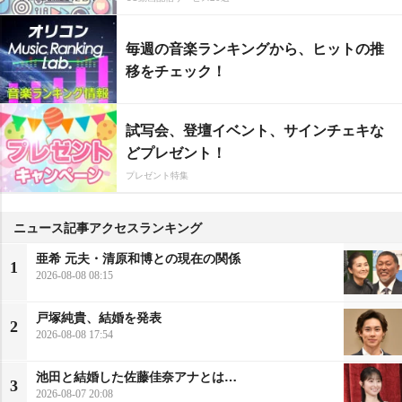
毎週の音楽ランキングから、ヒットの推
移をチェック！
試写会、登壇イベント、サインチェキな
どプレゼント！
プレゼント特集
ニュース記事アクセスランキング
亜希 元夫・清原和博との現在の関係
1
2026-08-08 08:15
戸塚純貴、結婚を発表
2
2026-08-08 17:54
池田と結婚した佐藤佳奈アナとは…
3
2026-08-07 20:08