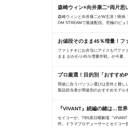
森崎ウィン×向井康二“両片思
森崎ウィンと向井康二がW主演！映画『（L
OM STREAMで最速配信。究極のピュ
お値段そのまま45％増量！フ
ファミチキにお弁当にアイスも!?ファ
まま おかわり45％増量作戦」が今夏
プロ厳選！目的別「おすすめP
用途に合うパソコン選びは意外と難し
製品担当者が用途別のおすすめモデル
『VIVANT』続編の鍵は…世
セイコーが、TBS系日曜劇場『VIVA
作。ドラマプロデューサーとセイコー