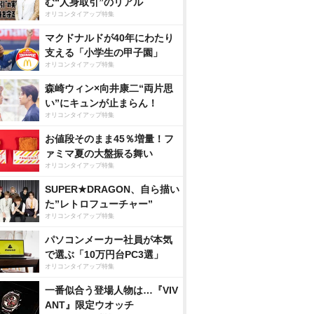
む“人身取引”のリアル
オリコンタイアップ特集
マクドナルドが40年にわたり
支える「小学生の甲子園」
オリコンタイアップ特集
森崎ウィン×向井康二“両片思
い”にキュンが止まらん！
オリコンタイアップ特集
お値段そのまま45％増量！フ
ァミマ夏の大盤振る舞い
オリコンタイアップ特集
SUPER★DRAGON、自ら描い
た”レトロフューチャー”
オリコンタイアップ特集
パソコンメーカー社員が本気
で選ぶ「10万円台PC3選」
オリコンタイアップ特集
一番似合う登場人物は…『VIV
ANT』限定ウオッチ