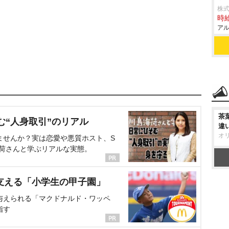
株式
時給
アル
茶
む“人身取引”のリアル
違
オ
ませんか？実は恋愛や悪質ホスト、S
海荷さんと学ぶリアルな実態。
支える「小学生の甲子園」
与えられる「マクドナルド・ワッペ
指す