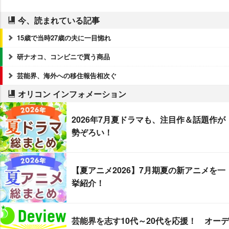
今、読まれている記事
15歳で当時27歳の夫に一目惚れ
研ナオコ、コンビニで買う商品
芸能界、海外への移住報告相次ぐ
オリコン インフォメーション
2026年7月夏ドラマも、注目作＆話題作が
勢ぞろい！
【夏アニメ2026】7月期夏の新アニメを一
挙紹介！
芸能界を志す10代～20代を応援！ オーデ