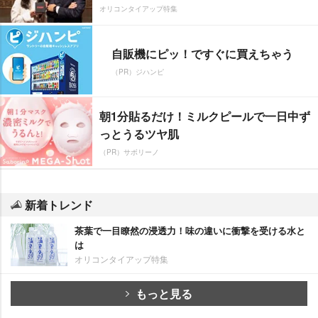
オリコンタイアップ特集
自販機にピッ！ですぐに買えちゃう
（PR）ジハンピ
朝1分貼るだけ！ミルクピールで一日中ず
っとうるツヤ肌
（PR）サボリーノ
新着トレンド
茶葉で一目瞭然の浸透力！味の違いに衝撃を受ける水と
は
オリコンタイアップ特集
もっと見る