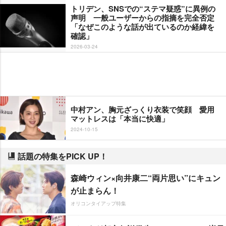
トリデン、SNSでの“ステマ疑惑”に異例の
声明 一般ユーザーからの指摘を完全否定
「なぜこのような話が出ているのか経緯を
確認」
2026-03-24
中村アン、胸元ざっくり衣装で笑顔 愛用
マットレスは「本当に快適」
2024-10-15
話題の特集をPICK UP！
森崎ウィン×向井康二“両片思い”にキュン
が止まらん！
オリコンタイアップ特集