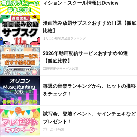
ィション・スクール情報はDeview
漫画読み放題サブスクおすすめ11選【徹底
比較】
オリコン顧客満足度ランキング
2026年動画配信サービスおすすめ40選
【徹底比較】
CS動画配信サービス20選
毎週の音楽ランキングから、ヒットの推移
をチェック！
試写会、登壇イベント、サインチェキなど
プレゼント！
プレゼント特集