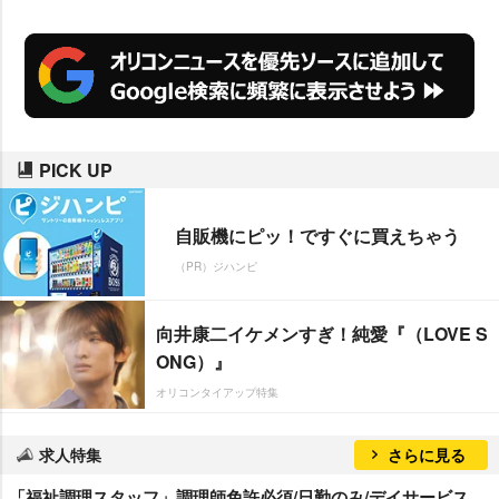
PICK UP
自販機にピッ！ですぐに買えちゃう
（PR）ジハンピ
向井康二イケメンすぎ！純愛『（LOVE S
ONG）』
オリコンタイアップ特集
求人特集
さらに見る
「福祉調理スタッフ」調理師免許必須/日勤のみ/デイサービス