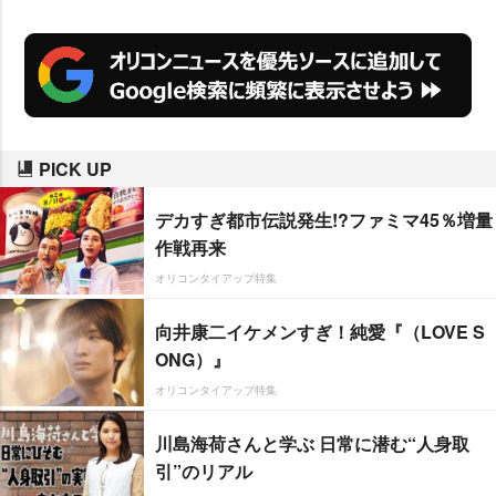
繁殖することが理由と考えられ
る」と分析している。
PICK UP
デカすぎ都市伝説発生!?ファミマ45％増量
作戦再来
オリコンタイアップ特集
向井康二イケメンすぎ！純愛『（LOVE S
ONG）』
オリコンタイアップ特集
川島海荷さんと学ぶ 日常に潜む“人身取
引”のリアル