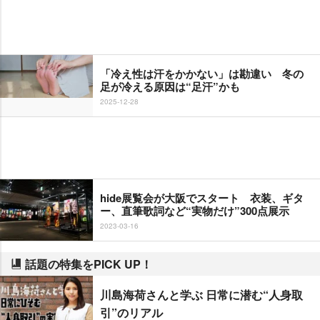
「冷え性は汗をかかない」は勘違い 冬の
足が冷える原因は“足汗”かも
2025-12-28
hide展覧会が大阪でスタート 衣装、ギタ
ー、直筆歌詞など“実物だけ”300点展示
2023-03-16
話題の特集をPICK UP！
川島海荷さんと学ぶ 日常に潜む“人身取
引”のリアル