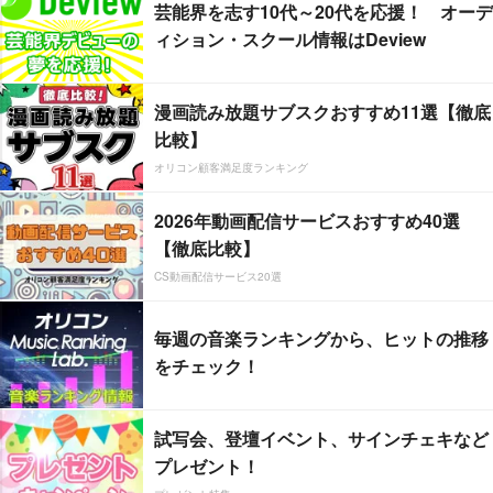
芸能界を志す10代～20代を応援！ オーデ
ィション・スクール情報はDeview
漫画読み放題サブスクおすすめ11選【徹底
比較】
オリコン顧客満足度ランキング
2026年動画配信サービスおすすめ40選
【徹底比較】
CS動画配信サービス20選
毎週の音楽ランキングから、ヒットの推移
をチェック！
試写会、登壇イベント、サインチェキなど
プレゼント！