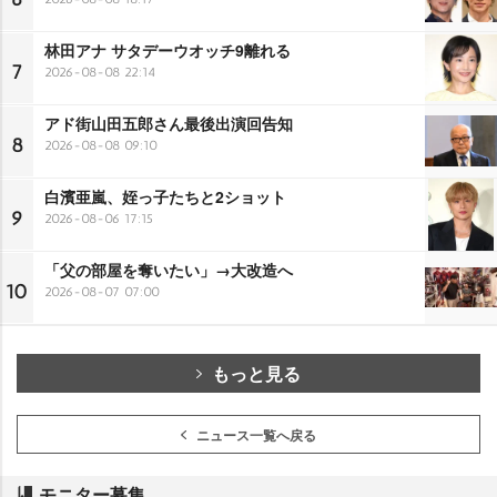
林田アナ サタデーウオッチ9離れる
7
2026-08-08 22:14
アド街山田五郎さん最後出演回告知
8
2026-08-08 09:10
白濱亜嵐、姪っ子たちと2ショット
9
2026-08-06 17:15
「父の部屋を奪いたい」→大改造へ
10
2026-08-07 07:00
もっと見る
ニュース一覧へ戻る
モニター募集