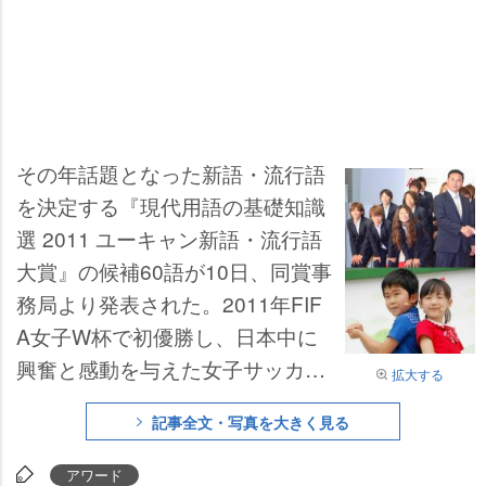
その年話題となった新語・流行語
を決定する『現代用語の基礎知識
選 2011 ユーキャン新語・流行語
大賞』の候補60語が10日、同賞事
務局より発表された。2011年FIF
A女子W杯で初優勝し、日本中に
興奮と感動を与えた女子サッカー
拡大する
日本代表の愛称「なでしこジャパ
記事全文・写真を大きく見る
ン」や、ドラマやCM、バラエテ
ィで大活躍した子役・芦田愛菜と
アワード