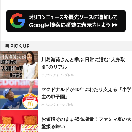
鈴木福が愛らしく踊り老若男女を
魅了した「マルマル、モリモリ」
などが大賞候補に選ばれている。
PICK UP
川島海荷さんと学ぶ 日常に潜む“人身取
引”のリアル
オリコンタイアップ特集
マクドナルドが40年にわたり支える「小学
生の甲子園」
オリコンタイアップ特集
お値段そのまま45％増量！ファミマ夏の大
盤振る舞い