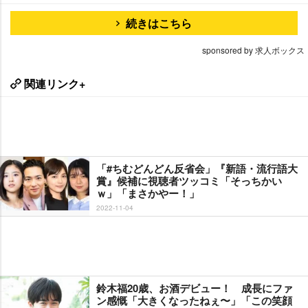
続きはこちら
sponsored by 求人ボックス
関連リンク+
「#ちむどんどん反省会」『新語・流行語大
賞』候補に視聴者ツッコミ「そっちかい
ｗ」「まさかやー！」
2022-11-04
鈴木福20歳、お酒デビュー！ 成長にファ
ン感慨「大きくなったねぇ〜」「この笑顔