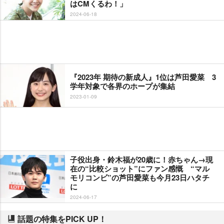
はCMくるわ！」
2024-06-18
『2023年 期待の新成人』1位は芦田愛菜 3
学年対象で各界のホープが集結
2023-01-09
子役出身・鈴木福が20歳に！赤ちゃん→現
在の“比較ショット”にファン感慨 “マル
モリコンビ”の芦田愛菜も今月23日ハタチ
に
2024-06-17
話題の特集をPICK UP！