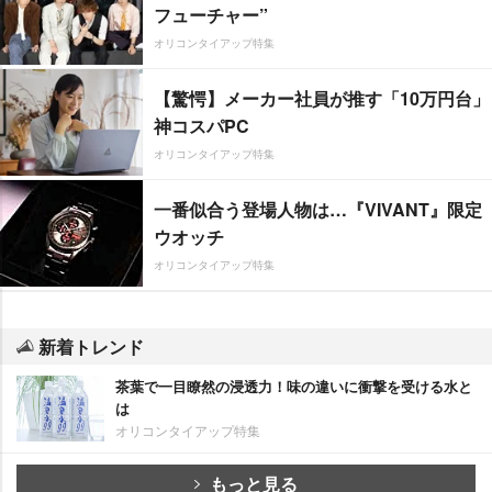
フューチャー”
オリコンタイアップ特集
【驚愕】メーカー社員が推す「10万円台」
神コスパPC
オリコンタイアップ特集
一番似合う登場人物は…『VIVANT』限定
ウオッチ
オリコンタイアップ特集
新着トレンド
茶葉で一目瞭然の浸透力！味の違いに衝撃を受ける水と
は
オリコンタイアップ特集
もっと見る