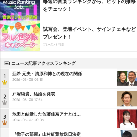
毎週の音楽ランキングから、ヒットの推移
をチェック！
試写会、登壇イベント、サインチェキなど
プレゼント！
プレゼント特集
ニュース記事アクセスランキング
亜希 元夫・清原和博との現在の関係
1
2026-08-08 08:15
戸塚純貴、結婚を発表
2
2026-08-08 17:54
池田と結婚した佐藤佳奈アナとは…
3
2026-08-07 20:08
『徹子の部屋』山村紅葉放送日決定