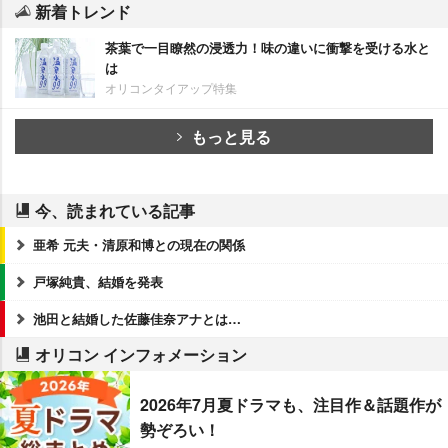
新着トレンド
茶葉で一目瞭然の浸透力！味の違いに衝撃を受ける水と
は
オリコンタイアップ特集
もっと見る
今、読まれている記事
亜希 元夫・清原和博との現在の関係
戸塚純貴、結婚を発表
池田と結婚した佐藤佳奈アナとは…
オリコン インフォメーション
2026年7月夏ドラマも、注目作＆話題作が
勢ぞろい！