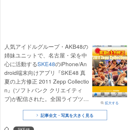
人気アイドルグループ・AKB48の
姉妹ユニットで、名古屋・栄を中
心に活動する
SKE48
のiPhone/An
droid端末向けアプリ『SKE48 真
夏の上方修正 2011 Zepp Collectio
n』(ソフトバンク クリエイティ
ブ)が配信された。全国ライブツア
拡大する
ー中の画像やオフショットが見ら
れるほか、お気に入りのメンバー
記事全文・写真を大きく見る
が写っているフレームで写真を撮
SKE48