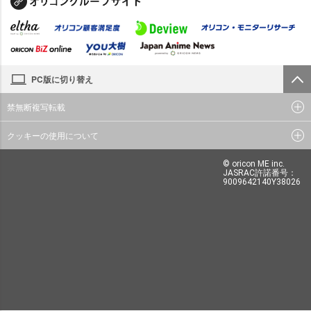
PC版に切り替え
禁無断複写転載
クッキーの使用について
© oricon ME inc.
JASRAC許諾番号：
9009642140Y38026