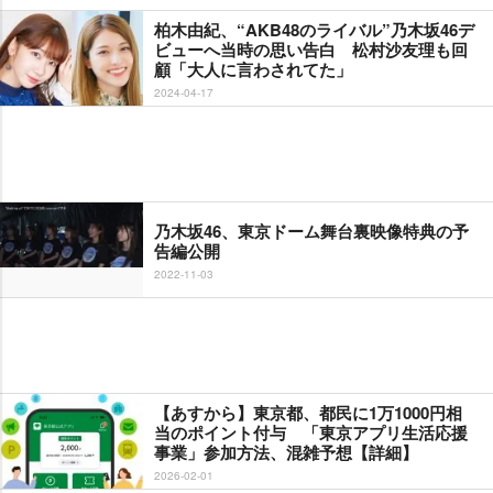
柏木由紀、“AKB48のライバル”乃木坂46デ
ビューへ当時の思い告白 松村沙友理も回
顧「大人に言わされてた」
2024-04-17
乃木坂46、東京ドーム舞台裏映像特典の予
告編公開
2022-11-03
【あすから】東京都、都民に1万1000円相
当のポイント付与 「東京アプリ生活応援
事業」参加方法、混雑予想【詳細】
2026-02-01