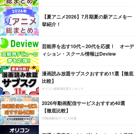
【夏アニメ2026】7月期夏の新アニメを一
挙紹介！
芸能界を志す10代～20代を応援！ オーデ
ィション・スクール情報はDeview
漫画読み放題サブスクおすすめ11選【徹底
比較】
オリコン顧客満足度ランキング
2026年動画配信サービスおすすめ40選
【徹底比較】
CS動画配信サービス20選